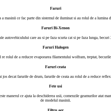
Faruri
a masinii ce fac parte din sistemul de iluminat si au rolul de a lumina
Faruri Bi-Xenon
ale autovehiculului care au si pe faza scurta cat si pe faza lunga, becur
Faruri Halogen
 re rolul de a reducre evaporarea filamentului wolfram, treptat, becuril
Faruri ceata
 jos decat farurile de drum, farurile de ceata au rolul de a reduce reflexi
Fete usi
seste manerul ce ajuta la deschiderea usii, comenzile geamurilor atat manua
de modelul masinii.
Filtru aer