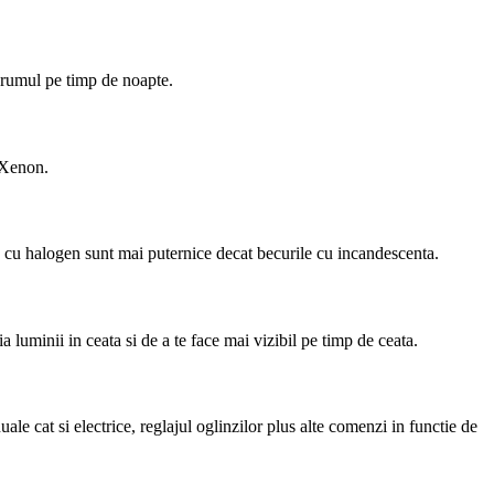
 drumul pe timp de noapte.
i Xenon.
e cu halogen sunt mai puternice decat becurile cu incandescenta.
a luminii in ceata si de a te face mai vizibil pe timp de ceata.
le cat si electrice, reglajul oglinzilor plus alte comenzi in functie de