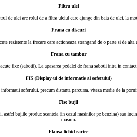
Filtru ulei
ltrul de ulei are rolul de a filtra uleiul care ajunge din baia de ulei, la mot
Frana cu discuri
ute rezistente la frecare care actioneaza strangand de o parte si de alta u
Frana cu tambur
cute fixe (sabotii). La apasarea pedalei de frana sabotii intra in contact 
FIS (Display-ul de informatie al soferului)
 informatii soferului, precum distanta parcursa, viteza medie de la pornir
Fise bujii
jii, astfel bujiile produc scanteia (in cazul masinilor pe benzina) sau in
masinii.
Flansa lichid racire