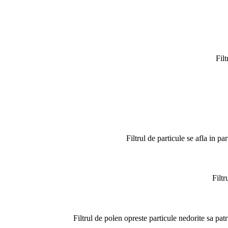
Filt
Filtrul de particule se afla in p
Filtr
Filtrul de polen opreste particule nedorite sa pat