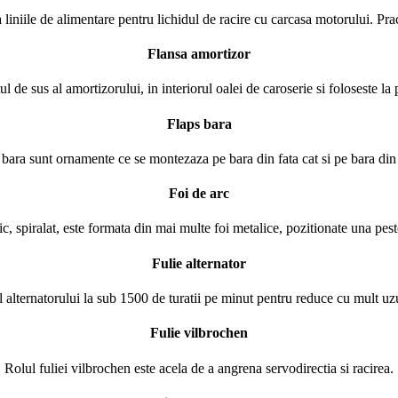
 liniile de alimentare pentru lichidul de racire cu carcasa motorului. Pract
Flansa amortizor
ul de sus al amortizorului, in interiorul oalei de caroserie si foloseste la
Flaps bara
 bara sunt ornamente ce se montezaza pe bara din fata cat si pe bara din 
Foi de arc
c, spiralat, este formata din mai multe foi metalice, pozitionate una peste 
Fulie alternator
ul alternatorului la sub 1500 de turatii pe minut pentru reduce cu mult uzu
Fulie vilbrochen
Rolul fuliei vilbrochen este acela de a angrena servodirectia si racirea.