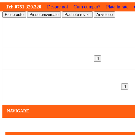
Tel:
0751.320.320
Despre noi
Cum cumpar?
Plata in rate
Piese auto
Piese universale
Pachete revizii
Anvelope
NAVIGARE