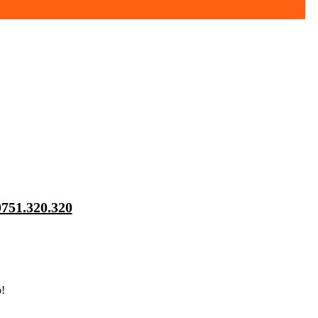
0751.320.320
o!