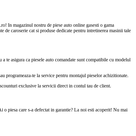
ro! In magazinul nostru de piese auto online gasesti o gama
e de caroserie cat si produse dedicate pentru intretinerea masinii tale
u a te asigura ca piesele auto comandate sunt compatibile cu modelul
 sau programeaza-te la service pentru montajul pieselor achizitionate.
ounturi exclusive la servicii direct in contul tau de client.
Ai o piesa care s-a defectat in garantie? La noi esti acoperit! Nu mai