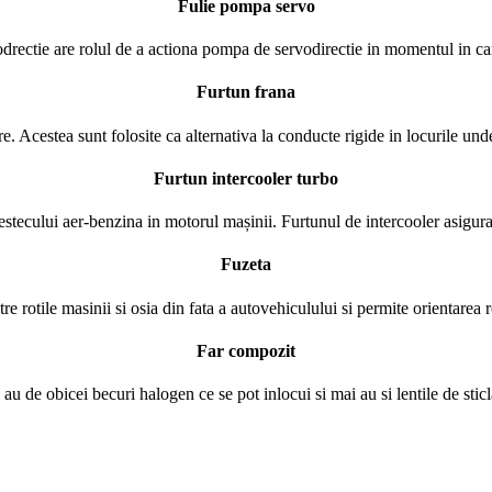
Fulie pompa servo
drectie are rolul de a actiona pompa de servodirectie in momentul in car
Furtun frana
 Acestea sunt folosite ca alternativa la conducte rigide in locurile unde 
Furtun intercooler turbo
estecului aer-benzina in motorul mașinii. Furtunul de intercooler asigura
Fuzeta
re rotile masinii si osia din fata a autovehiculului si permite orientarea ro
Far compozit
 au de obicei becuri halogen ce se pot inlocui si mai au si lentile de sticl