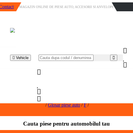
Contact
MAGAZIN ONLINE DE PIESE AUTO, ACCESORII SI ANVELOPE
Vehicle
/
Glosar piese auto
/
F
/
Cauta piese pentru automobilul tau