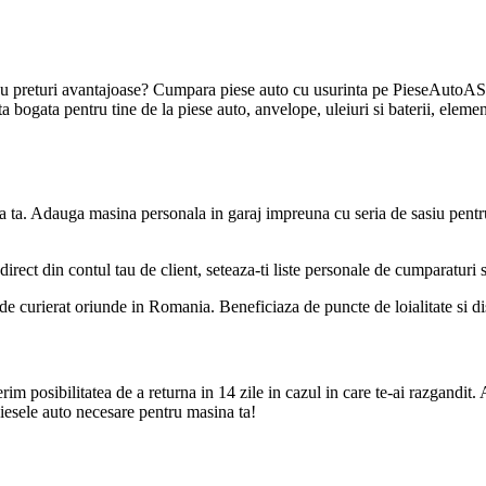
u preturi avantajoase? Cumpara piese auto cu usurinta pe PieseAutoAS.
bogata pentru tine de la piese auto, anvelope, uleiuri si baterii, element
a ta. Adauga masina personala in garaj impreuna cu seria de sasiu pentr
direct din contul tau de client, seteaza-ti liste personale de cumparaturi
de curierat oriunde in Romania. Beneficiaza de puncte de loialitate si disc
m posibilitatea de a returna in 14 zile in cazul in care te-ai razgandit. 
iesele auto necesare pentru masina ta!