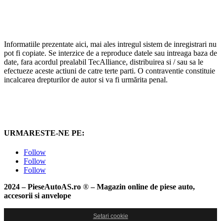
Informatiile prezentate aici, mai ales intregul sistem de inregistrari nu
pot fi copiate. Se interzice de a reproduce datele sau intreaga baza de
date, fara acordul prealabil TecAlliance, distribuirea si / sau sa le
efectueze aceste actiuni de catre terte parti. O contraventie constituie
incalcarea drepturilor de autor si va fi urmărita penal.
URMARESTE-NE PE:
Follow
Follow
Follow
2024 – PieseAutoAS.ro
®
– Magazin online de piese auto,
accesorii si anvelope
Setari cookie