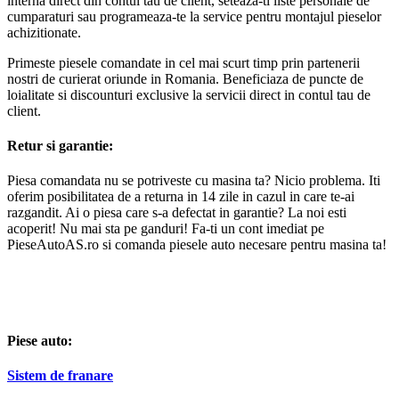
interna direct din contul tau de client, seteaza-ti liste personale de
cumparaturi sau programeaza-te la service pentru montajul pieselor
achizitionate.
Primeste piesele comandate in cel mai scurt timp prin partenerii
nostri de curierat oriunde in Romania. Beneficiaza de puncte de
loialitate si discounturi exclusive la servicii direct in contul tau de
client.
Retur si garantie:
Piesa comandata nu se potriveste cu masina ta? Nicio problema. Iti
oferim posibilitatea de a returna in 14 zile in cazul in care te-ai
razgandit. Ai o piesa care s-a defectat in garantie? La noi esti
acoperit! Nu mai sta pe ganduri! Fa-ti un cont imediat pe
PieseAutoAS.ro si comanda piesele auto necesare pentru masina ta!
Piese auto:
Sistem de franare