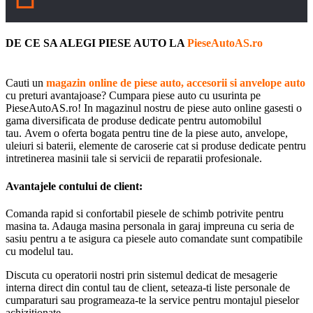
DE CE SA ALEGI PIESE AUTO LA
PieseAutoAS.ro
Cauti un
magazin online de piese auto, accesorii si anvelope auto
cu preturi avantajoase? Cumpara piese auto cu usurinta pe
PieseAutoAS.ro! In magazinul nostru de piese auto online gasesti o
gama diversificata de produse dedicate pentru automobilul
tau. Avem o oferta bogata pentru tine de la piese auto, anvelope,
uleiuri si baterii, elemente de caroserie cat si produse dedicate pentru
intretinerea masinii tale si servicii de reparatii profesionale.
Avantajele contului de client:
Comanda rapid si confortabil piesele de schimb potrivite pentru
masina ta. Adauga masina personala in garaj impreuna cu seria de
sasiu pentru a te asigura ca piesele auto comandate sunt compatibile
cu modelul tau.
Discuta cu operatorii nostri prin sistemul dedicat de mesagerie
interna direct din contul tau de client, seteaza-ti liste personale de
cumparaturi sau programeaza-te la service pentru montajul pieselor
achizitionate.