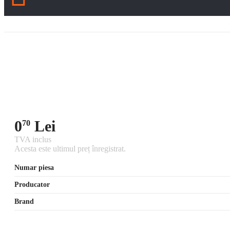
0
Lei
70
TVA inclus
Acesta este ultimul preț înregistrat.
Numar piesa
Producator
Brand