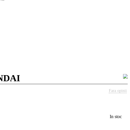
UNDAI
Fara opinii
In stoc