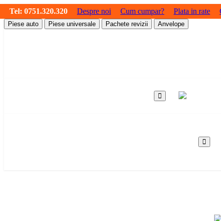
Tel:
0751.320.320
Despre noi
Cum cumpar?
Plata in rate
Piese auto
Piese universale
Pachete revizii
Anvelope