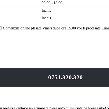
09:00 - 18:00
Inchis
Inchis
Comenzile online plasate Vineri dupa ora 15.00 vor fi procesate Luni
0751.320.320
u preturi avantajoase? Cumpara piese auto cu usurinta pe PieseAutoAS.