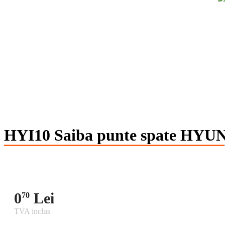
HYI10 Saiba punte spate HY
0
Lei
70
TVA inclus