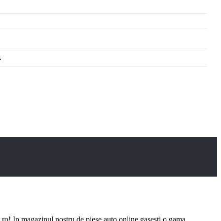
.
ro! In magazinul nostru de piese auto online gasesti o gama