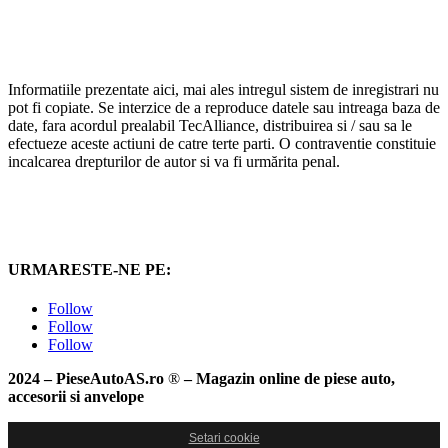
Informatiile prezentate aici, mai ales intregul sistem de inregistrari nu
pot fi copiate. Se interzice de a reproduce datele sau intreaga baza de
date, fara acordul prealabil TecAlliance, distribuirea si / sau sa le
efectueze aceste actiuni de catre terte parti. O contraventie constituie
incalcarea drepturilor de autor si va fi urmărita penal.
URMARESTE-NE PE:
Follow
Follow
Follow
2024 – PieseAutoAS.ro
®
– Magazin online de piese auto,
accesorii si anvelope
Setari cookie