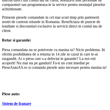
interna direct din contul tau de client, seteaza-ti liste personale de
cumparaturi sau programeaza-te la service pentru montajul pieselor
achizitionate.
Primeste piesele comandate in cel mai scurt timp prin partenerii
nostri de curierat oriunde in Romania. Beneficiaza de puncte de
loialitate si discounturi exclusive la servicii direct in contul tau de
client.
Retur si garantie:
Piesa comandata nu se potriveste cu masina ta? Nicio problema. Iti
oferim posibilitatea de a returna in 14 zile in cazul in care te-ai
razgandit. Ai o piesa care s-a defectat in garantie? La noi esti
acoperit! Nu mai sta pe ganduri! Fa-ti un cont imediat pe
PieseAutoAS.ro si comanda piesele auto necesare pentru masina ta!
Piese auto:
Sistem de franare