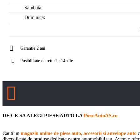
Sambata:
Duminica:
Garantie 2 ani
Posibilitate de retur in 14 zile
DE CE SA ALEGI PIESE AUTO LA
PieseAutoAS.ro
Cauti un
magazin online de piese auto, accesorii si anvelope auto
c
diversificata de produse dedicate pentru automobilul tau. Avem o oferta 