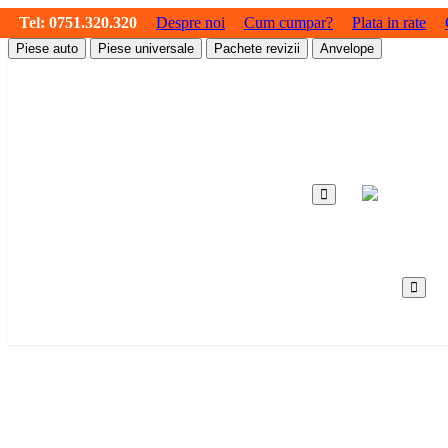
Tel:
0751.320.320
Despre noi
Cum cumpar?
Plata in rate
Piese auto
Piese universale
Pachete revizii
Anvelope