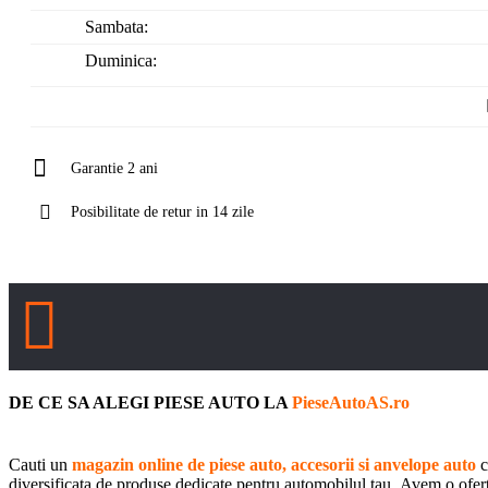
Sambata:
Duminica:
Garantie 2 ani
Posibilitate de retur in 14 zile
DE CE SA ALEGI PIESE AUTO LA
PieseAutoAS.ro
Cauti un
magazin online de piese auto, accesorii si anvelope auto
c
diversificata de produse dedicate pentru automobilul tau. Avem o oferta 