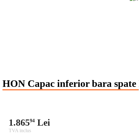
HON Capac inferior bara sp
1.865
Lei
94
TVA inclus