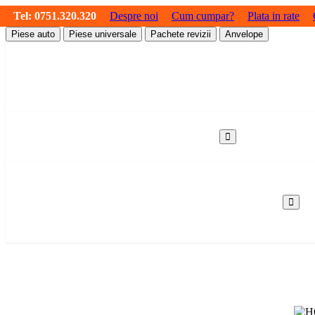
Tel:
0751.320.320
Despre noi
Cum cumpar?
Plata in rate
Piese auto
Piese universale
Pachete revizii
Anvelope