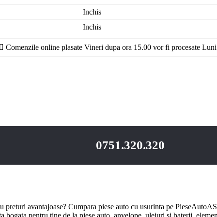
Inchis
Inchis
Comenzile online plasate Vineri dupa ora 15.00 vor fi procesate Luni
0751.320.320
u preturi avantajoase? Cumpara piese auto cu usurinta pe PieseAutoAS.
bogata pentru tine de la piese auto, anvelope, uleiuri si baterii, element