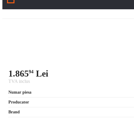
1.865
Lei
94
TVA inclus
Numar piesa
Producator
Brand