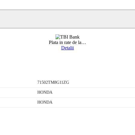
Plata in rate de la
…
Detalii
71502TM8G11ZG
HONDA
HONDA