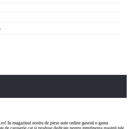
.
ro! In magazinul nostru de piese auto online gasesti o gama
e de caroserie cat si produse dedicate pentru intretinerea masinii tale