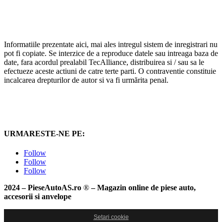
Informatiile prezentate aici, mai ales intregul sistem de inregistrari nu
pot fi copiate. Se interzice de a reproduce datele sau intreaga baza de
date, fara acordul prealabil TecAlliance, distribuirea si / sau sa le
efectueze aceste actiuni de catre terte parti. O contraventie constituie
incalcarea drepturilor de autor si va fi urmărita penal.
URMARESTE-NE PE:
Follow
Follow
Follow
2024 – PieseAutoAS.ro
®
– Magazin online de piese auto,
accesorii si anvelope
Setari cookie