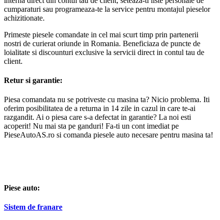
interna direct din contul tau de client, seteaza-ti liste personale de
cumparaturi sau programeaza-te la service pentru montajul pieselor
achizitionate.
Primeste piesele comandate in cel mai scurt timp prin partenerii
nostri de curierat oriunde in Romania. Beneficiaza de puncte de
loialitate si discounturi exclusive la servicii direct in contul tau de
client.
Retur si garantie:
Piesa comandata nu se potriveste cu masina ta? Nicio problema. Iti
oferim posibilitatea de a returna in 14 zile in cazul in care te-ai
razgandit. Ai o piesa care s-a defectat in garantie? La noi esti
acoperit! Nu mai sta pe ganduri! Fa-ti un cont imediat pe
PieseAutoAS.ro si comanda piesele auto necesare pentru masina ta!
Piese auto:
Sistem de franare