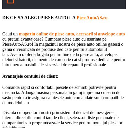
DE CE SA ALEGI PIESE AUTO LA
PieseAutoAS.ro
Cauti un
magazin online de piese auto, accesorii si anvelope auto
cu preturi avantajoase? Cumpara piese auto cu usurinta pe
PieseAutoAS.ro! In magazinul nostru de piese auto online gasesti o
gama diversificata de produse dedicate pentru automobilul
tau. Avem o oferta bogata pentru tine de la piese auto, anvelope,
uleiuri si baterii, elemente de caroserie cat si produse dedicate pentru
intretinerea masinii tale si servicii de reparatii profesionale.
Avantajele contului de client:
Comanda rapid si confortabil piesele de schimb potrivite pentru
masina ta. Adauga masina personala in garaj impreuna cu seria de
sasiu pentru a te asigura ca piesele auto comandate sunt compatibile
cu modelul tau.
Discuta cu operatorii nostri prin sistemul dedicat de mesagerie
interna direct din contul tau de client, seteaza-ti liste personale de
cumparaturi sau programeaza-te la service pentru montajul pieselor
achizitionate.