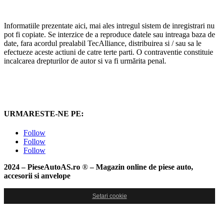
Informatiile prezentate aici, mai ales intregul sistem de inregistrari nu
pot fi copiate. Se interzice de a reproduce datele sau intreaga baza de
date, fara acordul prealabil TecAlliance, distribuirea si / sau sa le
efectueze aceste actiuni de catre terte parti. O contraventie constituie
incalcarea drepturilor de autor si va fi urmărita penal.
URMARESTE-NE PE:
Follow
Follow
Follow
2024 – PieseAutoAS.ro
®
– Magazin online de piese auto,
accesorii si anvelope
Setari cookie