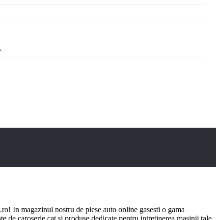
.
ro! In magazinul nostru de piese auto online gasesti o gama
e de caroserie cat si produse dedicate pentru intretinerea masinii tale