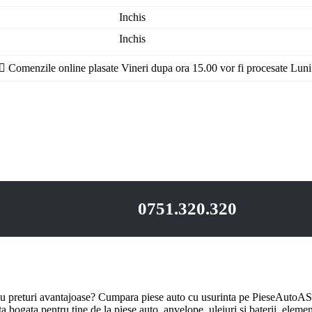
Inchis
Inchis
Comenzile online plasate Vineri dupa ora 15.00 vor fi procesate Luni
0751.320.320
u preturi avantajoase? Cumpara piese auto cu usurinta pe PieseAutoAS.
bogata pentru tine de la piese auto, anvelope, uleiuri si baterii, element