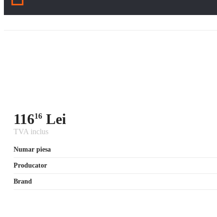
116
Lei
16
TVA inclus
Numar piesa
Producator
Brand