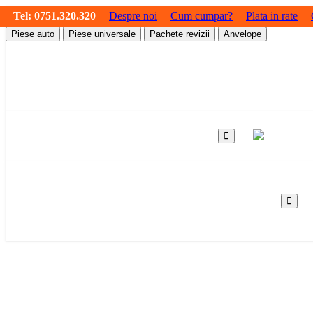
Tel:
0751.320.320
Despre noi
Cum cumpar?
Plata in rate
Piese auto
Piese universale
Pachete revizii
Anvelope