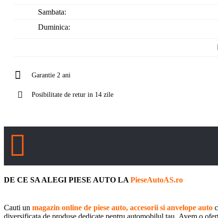
Sambata:
Duminica:
Garantie 2 ani
Posibilitate de retur in 14 zile
DE CE SA ALEGI PIESE AUTO LA
PieseAutoAS.ro
Cauti un
magazin online de piese auto, accesorii si anvelope auto
c
diversificata de produse dedicate pentru automobilul tau. Avem o oferta 