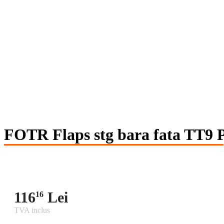
FOTR Flaps stg bara fata TT
116
Lei
16
TVA inclus