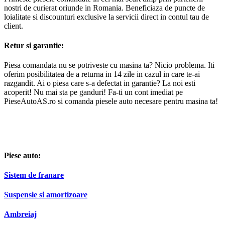
Primeste piesele comandate in cel mai scurt timp prin partenerii
nostri de curierat oriunde in Romania. Beneficiaza de puncte de
loialitate si discounturi exclusive la servicii direct in contul tau de
client.
Retur si garantie:
Piesa comandata nu se potriveste cu masina ta? Nicio problema. Iti
oferim posibilitatea de a returna in 14 zile in cazul in care te-ai
razgandit. Ai o piesa care s-a defectat in garantie? La noi esti
acoperit! Nu mai sta pe ganduri! Fa-ti un cont imediat pe
PieseAutoAS.ro si comanda piesele auto necesare pentru masina ta!
Piese auto:
Sistem de franare
Suspensie si amortizoare