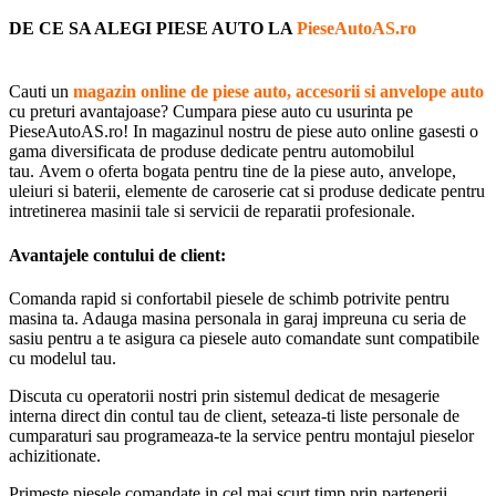
DE CE SA ALEGI PIESE AUTO LA
PieseAutoAS.ro
Cauti un
magazin online de piese auto, accesorii si anvelope auto
cu preturi avantajoase? Cumpara piese auto cu usurinta pe
PieseAutoAS.ro! In magazinul nostru de piese auto online gasesti o
gama diversificata de produse dedicate pentru automobilul
tau. Avem o oferta bogata pentru tine de la piese auto, anvelope,
uleiuri si baterii, elemente de caroserie cat si produse dedicate pentru
intretinerea masinii tale si servicii de reparatii profesionale.
Avantajele contului de client:
Comanda rapid si confortabil piesele de schimb potrivite pentru
masina ta. Adauga masina personala in garaj impreuna cu seria de
sasiu pentru a te asigura ca piesele auto comandate sunt compatibile
cu modelul tau.
Discuta cu operatorii nostri prin sistemul dedicat de mesagerie
interna direct din contul tau de client, seteaza-ti liste personale de
cumparaturi sau programeaza-te la service pentru montajul pieselor
achizitionate.