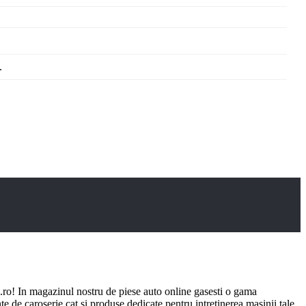
.
ro! In magazinul nostru de piese auto online gasesti o gama
e de caroserie cat si produse dedicate pentru intretinerea masinii tale