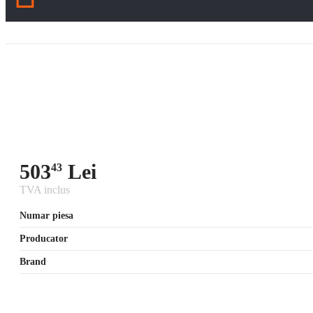
503
Lei
43
TVA inclus
Numar piesa
Producator
Brand