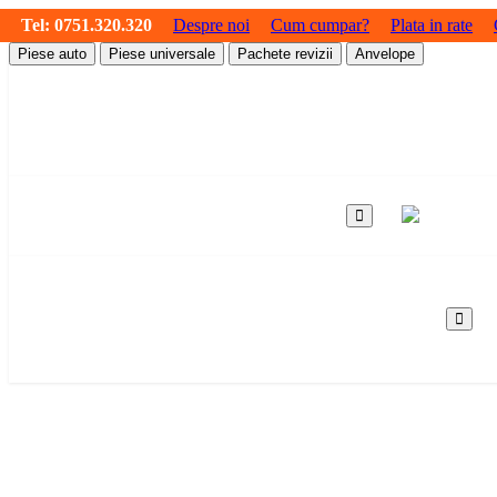
Tel:
0751.320.320
Despre noi
Cum cumpar?
Plata in rate
Piese auto
Piese universale
Pachete revizii
Anvelope