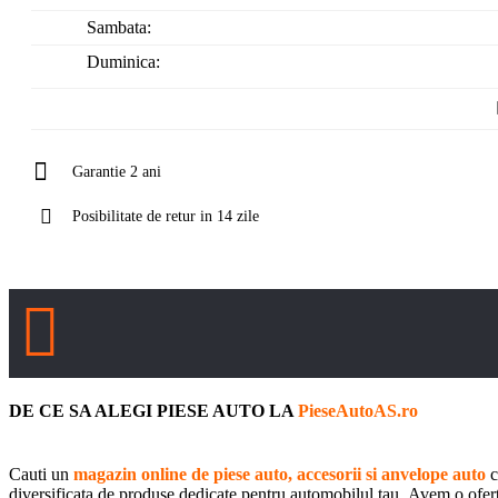
Sambata:
Duminica:
Garantie 2 ani
Posibilitate de retur in 14 zile
DE CE SA ALEGI PIESE AUTO LA
PieseAutoAS.ro
Cauti un
magazin online de piese auto, accesorii si anvelope auto
c
diversificata de produse dedicate pentru automobilul tau. Avem o oferta 