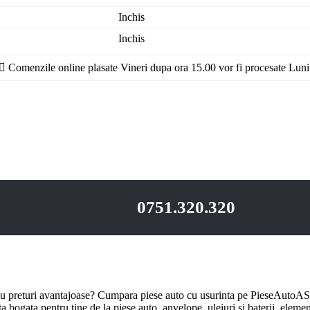
Inchis
Inchis
Comenzile online plasate Vineri dupa ora 15.00 vor fi procesate Luni
0751.320.320
u preturi avantajoase? Cumpara piese auto cu usurinta pe PieseAutoAS.
bogata pentru tine de la piese auto, anvelope, uleiuri si baterii, element