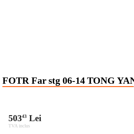
FOTR Far stg 06-14 TONG YA
503
Lei
43
TVA inclus