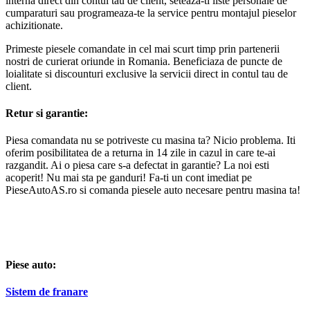
interna direct din contul tau de client, seteaza-ti liste personale de
cumparaturi sau programeaza-te la service pentru montajul pieselor
achizitionate.
Primeste piesele comandate in cel mai scurt timp prin partenerii
nostri de curierat oriunde in Romania. Beneficiaza de puncte de
loialitate si discounturi exclusive la servicii direct in contul tau de
client.
Retur si garantie:
Piesa comandata nu se potriveste cu masina ta? Nicio problema. Iti
oferim posibilitatea de a returna in 14 zile in cazul in care te-ai
razgandit. Ai o piesa care s-a defectat in garantie? La noi esti
acoperit! Nu mai sta pe ganduri! Fa-ti un cont imediat pe
PieseAutoAS.ro si comanda piesele auto necesare pentru masina ta!
Piese auto:
Sistem de franare