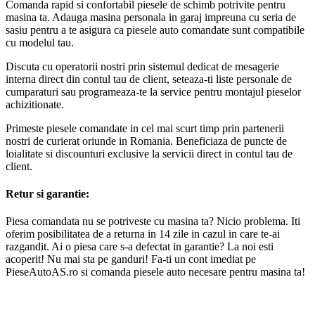
Comanda rapid si confortabil piesele de schimb potrivite pentru
masina ta. Adauga masina personala in garaj impreuna cu seria de
sasiu pentru a te asigura ca piesele auto comandate sunt compatibile
cu modelul tau.
Discuta cu operatorii nostri prin sistemul dedicat de mesagerie
interna direct din contul tau de client, seteaza-ti liste personale de
cumparaturi sau programeaza-te la service pentru montajul pieselor
achizitionate.
Primeste piesele comandate in cel mai scurt timp prin partenerii
nostri de curierat oriunde in Romania. Beneficiaza de puncte de
loialitate si discounturi exclusive la servicii direct in contul tau de
client.
Retur si garantie:
Piesa comandata nu se potriveste cu masina ta? Nicio problema. Iti
oferim posibilitatea de a returna in 14 zile in cazul in care te-ai
razgandit. Ai o piesa care s-a defectat in garantie? La noi esti
acoperit! Nu mai sta pe ganduri! Fa-ti un cont imediat pe
PieseAutoAS.ro si comanda piesele auto necesare pentru masina ta!