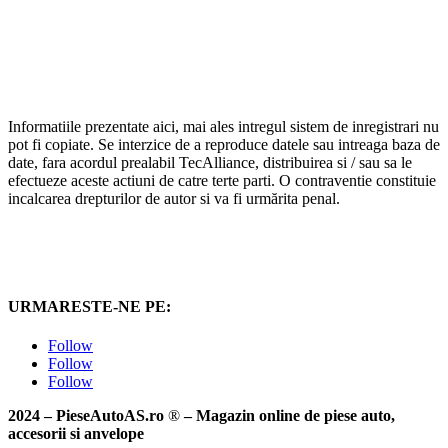
Informatiile prezentate aici, mai ales intregul sistem de inregistrari nu
pot fi copiate. Se interzice de a reproduce datele sau intreaga baza de
date, fara acordul prealabil TecAlliance, distribuirea si / sau sa le
efectueze aceste actiuni de catre terte parti. O contraventie constituie
incalcarea drepturilor de autor si va fi urmărita penal.
URMARESTE-NE PE:
Follow
Follow
Follow
2024 – PieseAutoAS.ro
®
– Magazin online de piese auto,
accesorii si anvelope