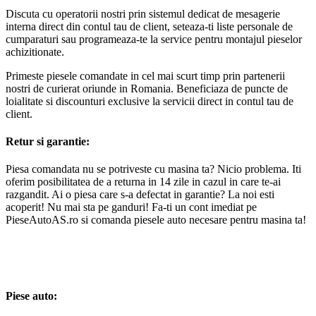
Discuta cu operatorii nostri prin sistemul dedicat de mesagerie
interna direct din contul tau de client, seteaza-ti liste personale de
cumparaturi sau programeaza-te la service pentru montajul pieselor
achizitionate.
Primeste piesele comandate in cel mai scurt timp prin partenerii
nostri de curierat oriunde in Romania. Beneficiaza de puncte de
loialitate si discounturi exclusive la servicii direct in contul tau de
client.
Retur si garantie:
Piesa comandata nu se potriveste cu masina ta? Nicio problema. Iti
oferim posibilitatea de a returna in 14 zile in cazul in care te-ai
razgandit. Ai o piesa care s-a defectat in garantie? La noi esti
acoperit! Nu mai sta pe ganduri! Fa-ti un cont imediat pe
PieseAutoAS.ro si comanda piesele auto necesare pentru masina ta!
Piese auto: