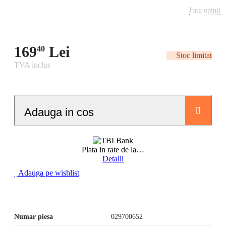
Fara opinii
169
Lei
40
Stoc limitat
TVA inclus
Adauga in cos
Plata in rate de la
…
Detalii
Adauga pe wishlist
Numar piesa
029700652