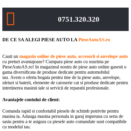
0751.320.320
DE CE SA ALEGI PIESE AUTO LA
PieseAutoAS.ro
Cauti un
magazin online de piese auto, accesorii si anvelope auto
cu preturi avantajoase? Cumpara piese auto cu usurinta pe
PieseAutoAS.ro! In magazinul nostru de piese auto online gasesti o
gama diversificata de produse dedicate pentru automobilul
tau. Avem o oferta bogata pentru tine de la piese auto, anvelope,
uleiuri si baterii, elemente de caroserie cat si produse dedicate pentru
intretinerea masinii tale si servicii de reparatii profesionale.
Avantajele contului de client:
Comanda rapid si confortabil piesele de schimb potrivite pentru
masina ta. Adauga masina personala in garaj impreuna cu seria de
sasiu pentru a te asigura ca piesele auto comandate sunt compatibile
cu modelul tau.