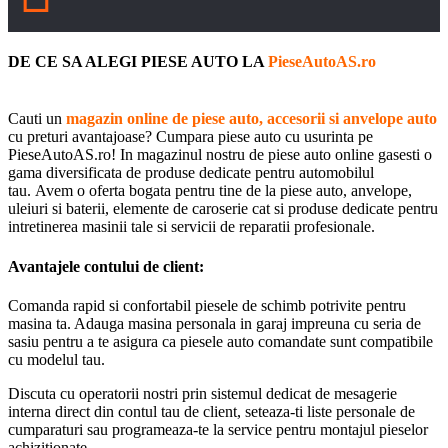
DE CE SA ALEGI PIESE AUTO LA
PieseAutoAS.ro
Cauti un
magazin online de piese auto, accesorii si anvelope auto
cu preturi avantajoase? Cumpara piese auto cu usurinta pe
PieseAutoAS.ro! In magazinul nostru de piese auto online gasesti o
gama diversificata de produse dedicate pentru automobilul
tau. Avem o oferta bogata pentru tine de la piese auto, anvelope,
uleiuri si baterii, elemente de caroserie cat si produse dedicate pentru
intretinerea masinii tale si servicii de reparatii profesionale.
Avantajele contului de client:
Comanda rapid si confortabil piesele de schimb potrivite pentru
masina ta. Adauga masina personala in garaj impreuna cu seria de
sasiu pentru a te asigura ca piesele auto comandate sunt compatibile
cu modelul tau.
Discuta cu operatorii nostri prin sistemul dedicat de mesagerie
interna direct din contul tau de client, seteaza-ti liste personale de
cumparaturi sau programeaza-te la service pentru montajul pieselor
achizitionate.