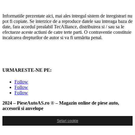
Informatiile prezentate aici, mai ales intregul sistem de inregistrari nu
pot fi copiate. Se interzice de a reproduce datele sau intreaga baza de
date, fara acordul prealabil TecAlliance, distribuirea si / sau sa le
efectueze aceste actiuni de catre terte parti. O contraventie constituie
incalcarea drepturilor de autor si va fi urmărita penal.
URMARESTE-NE PE:
Follow
Follow
Follow
2024 – PieseAutoAS.ro
®
– Magazin online de piese auto,
accesorii si anvelope
Setari cookie