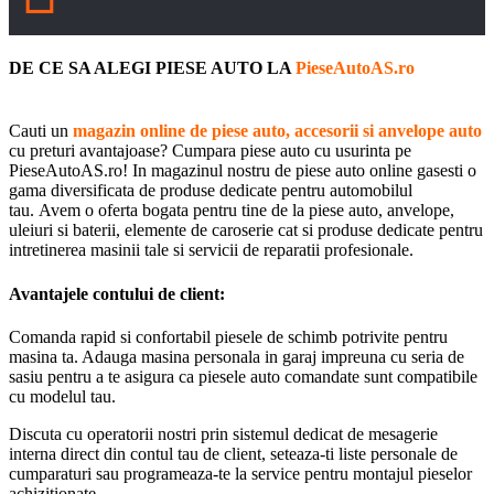
DE CE SA ALEGI PIESE AUTO LA
PieseAutoAS.ro
Cauti un
magazin online de piese auto, accesorii si anvelope auto
cu preturi avantajoase? Cumpara piese auto cu usurinta pe
PieseAutoAS.ro! In magazinul nostru de piese auto online gasesti o
gama diversificata de produse dedicate pentru automobilul
tau. Avem o oferta bogata pentru tine de la piese auto, anvelope,
uleiuri si baterii, elemente de caroserie cat si produse dedicate pentru
intretinerea masinii tale si servicii de reparatii profesionale.
Avantajele contului de client:
Comanda rapid si confortabil piesele de schimb potrivite pentru
masina ta. Adauga masina personala in garaj impreuna cu seria de
sasiu pentru a te asigura ca piesele auto comandate sunt compatibile
cu modelul tau.
Discuta cu operatorii nostri prin sistemul dedicat de mesagerie
interna direct din contul tau de client, seteaza-ti liste personale de
cumparaturi sau programeaza-te la service pentru montajul pieselor
achizitionate.