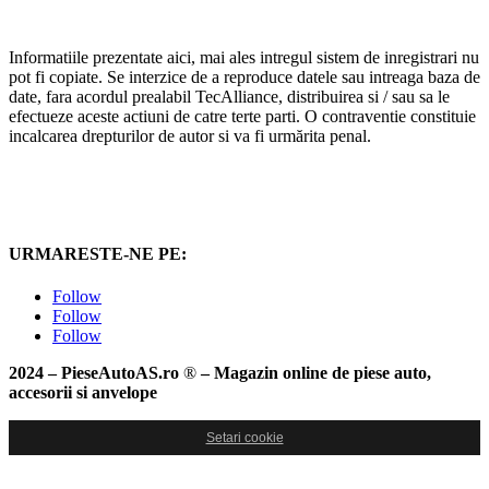
Informatiile prezentate aici, mai ales intregul sistem de inregistrari nu
pot fi copiate. Se interzice de a reproduce datele sau intreaga baza de
date, fara acordul prealabil TecAlliance, distribuirea si / sau sa le
efectueze aceste actiuni de catre terte parti. O contraventie constituie
incalcarea drepturilor de autor si va fi urmărita penal.
URMARESTE-NE PE:
Follow
Follow
Follow
2024 – PieseAutoAS.ro
®
– Magazin online de piese auto,
accesorii si anvelope
Setari cookie