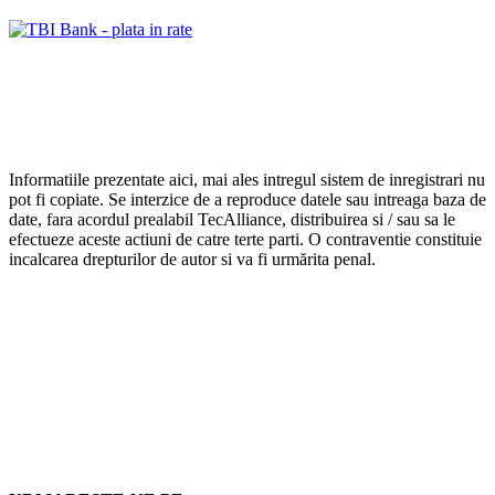
Informatiile prezentate aici, mai ales intregul sistem de inregistrari nu
pot fi copiate. Se interzice de a reproduce datele sau intreaga baza de
date, fara acordul prealabil TecAlliance, distribuirea si / sau sa le
efectueze aceste actiuni de catre terte parti. O contraventie constituie
incalcarea drepturilor de autor si va fi urmărita penal.
URMARESTE-NE PE:
Follow
Follow
Follow
2024 – PieseAutoAS.ro
®
– Magazin online de piese auto,
accesorii si anvelope
Setari cookie