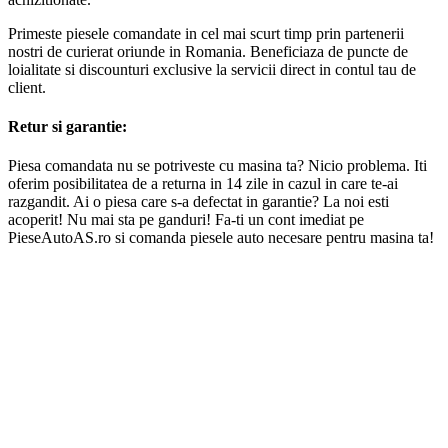
Primeste piesele comandate in cel mai scurt timp prin partenerii
nostri de curierat oriunde in Romania. Beneficiaza de puncte de
loialitate si discounturi exclusive la servicii direct in contul tau de
client.
Retur si garantie:
Piesa comandata nu se potriveste cu masina ta? Nicio problema. Iti
oferim posibilitatea de a returna in 14 zile in cazul in care te-ai
razgandit. Ai o piesa care s-a defectat in garantie? La noi esti
acoperit! Nu mai sta pe ganduri! Fa-ti un cont imediat pe
PieseAutoAS.ro si comanda piesele auto necesare pentru masina ta!
Piese auto:
Sistem de franare
Suspensie si amortizoare