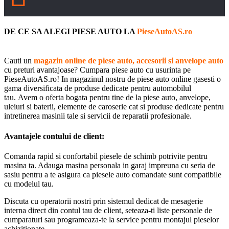
DE CE SA ALEGI PIESE AUTO LA
PieseAutoAS.ro
Cauti un
magazin online de piese auto, accesorii si anvelope auto
cu preturi avantajoase? Cumpara piese auto cu usurinta pe
PieseAutoAS.ro! In magazinul nostru de piese auto online gasesti o
gama diversificata de produse dedicate pentru automobilul
tau. Avem o oferta bogata pentru tine de la piese auto, anvelope,
uleiuri si baterii, elemente de caroserie cat si produse dedicate pentru
intretinerea masinii tale si servicii de reparatii profesionale.
Avantajele contului de client:
Comanda rapid si confortabil piesele de schimb potrivite pentru
masina ta. Adauga masina personala in garaj impreuna cu seria de
sasiu pentru a te asigura ca piesele auto comandate sunt compatibile
cu modelul tau.
Discuta cu operatorii nostri prin sistemul dedicat de mesagerie
interna direct din contul tau de client, seteaza-ti liste personale de
cumparaturi sau programeaza-te la service pentru montajul pieselor
achizitionate.