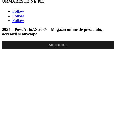
URMARESTE-NE PE:
Follow
Follow
Follow
2024 – PieseAutoAS.ro
®
– Magazin online de piese auto,
accesorii si anvelope
Setari cookie