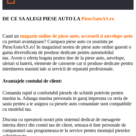
DE CE SA ALEGI PIESE AUTO LA
PieseAutoAS.ro
Cauti un
magazin online de piese auto, accesorii si anvelope auto
cu preturi avantajoase? Cumpara piese auto cu usurinta pe
PieseAutoAS.ro! In magazinul nostru de piese auto online gasesti o
gama diversificata de produse dedicate pentru automobilul
tau. Avem o oferta bogata pentru tine de la piese auto, anvelope,
uleiuri si baterii, elemente de caroserie cat si produse dedicate pentru
intretinerea masinii tale si servicii de reparatii profesionale.
Avantajele contului de client:
Comanda rapid si confortabil piesele de schimb potrivite pentru
masina ta. Adauga masina personala in garaj impreuna cu seria de
sasiu pentru a te asigura ca piesele auto comandate sunt compatibile
cu modelul tau.
Discuta cu operatorii nostri prin sistemul dedicat de mesagerie
interna direct din contul tau de client, seteaza-ti liste personale de
cumparaturi sau programeaza-te la service pentru montajul pieselor
achizitionate.