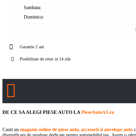
Sambata:
Duminica:
Garantie 2 ani
Posibilitate de retur in 14 zile
DE CE SA ALEGI PIESE AUTO LA
PieseAutoAS.ro
Cauti un
magazin online de piese auto, accesorii si anvelope auto
c
diversificata de produse dedicate pentru automobilul tau. Avem o oferta 