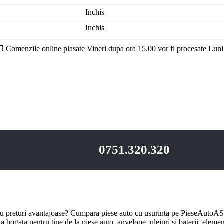
Inchis
Inchis
Comenzile online plasate Vineri dupa ora 15.00 vor fi procesate Luni
0751.320.320
u preturi avantajoase? Cumpara piese auto cu usurinta pe PieseAutoAS.
bogata pentru tine de la piese auto, anvelope, uleiuri si baterii, element