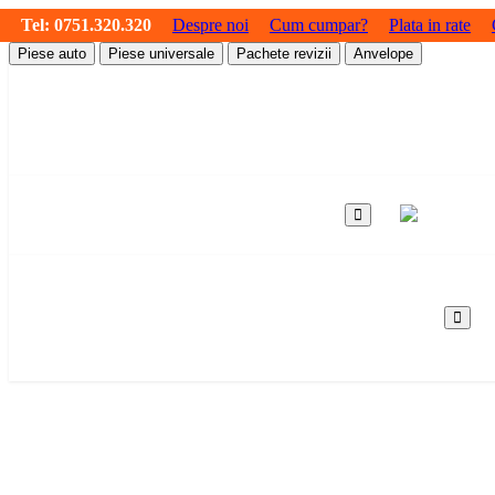
Tel:
0751.320.320
Despre noi
Cum cumpar?
Plata in rate
Piese auto
Piese universale
Pachete revizii
Anvelope