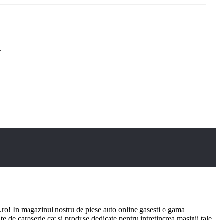
.
ro! In magazinul nostru de piese auto online gasesti o gama
e de caroserie cat si produse dedicate pentru intretinerea masinii tale