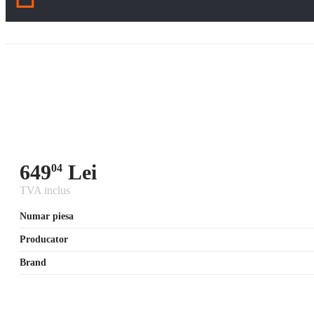
649
Lei
04
TVA inclus
Numar piesa
Producator
Brand