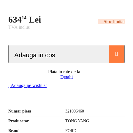
634
Lei
14
Stoc limitat
TVA inclus
Adauga in cos
Plata in rate de la
…
Detalii
Adauga pe wishlist
Numar piesa
321006460
Producator
TONG YANG
Brand
FORD