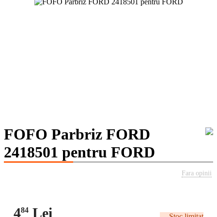
FOFO Parbriz FORD
2418501 pentru FORD
Fara opinii
4
Lei
84
Stoc limitat