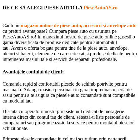
DE CE SA ALEGI PIESE AUTO LA
PieseAutoAS.ro
Cauti un
magazin online de piese auto, accesorii si anvelope auto
cu preturi avantajoase? Cumpara piese auto cu usurinta pe
PieseAutoAS.ro! In magazinul nostru de piese auto online gasesti o
gama diversificata de produse dedicate pentru automobilul
tau. Avem o oferta bogata pentru tine de la piese auto, anvelope,
uleiuri si baterii, elemente de caroserie cat si produse dedicate pentru
intretinerea masinii tale si servicii de reparatii profesionale.
Avantajele contului de client:
Comanda rapid si confortabil piesele de schimb potrivite pentru
masina ta. Adauga masina personala in garaj impreuna cu seria de
sasiu pentru a te asigura ca piesele auto comandate sunt compatibile
cu modelul tau.
Discuta cu operatorii nostri prin sistemul dedicat de mesagerie
interna direct din contul tau de client, seteaza-ti liste personale de
cumparaturi sau programeaza-te la service pentru montajul pieselor
achizitionate.
Primeste piesele comandate in cel mai scurt timp prin partenerii