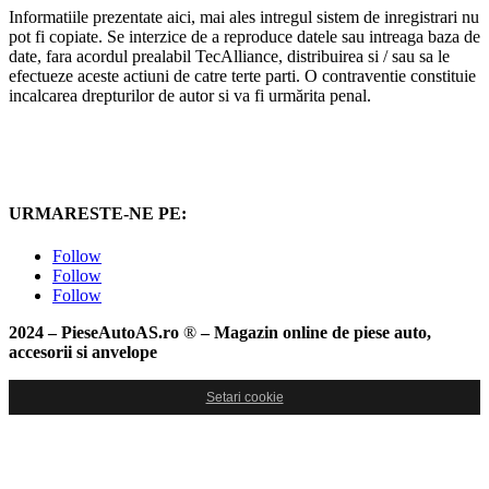
Informatiile prezentate aici, mai ales intregul sistem de inregistrari nu
pot fi copiate. Se interzice de a reproduce datele sau intreaga baza de
date, fara acordul prealabil TecAlliance, distribuirea si / sau sa le
efectueze aceste actiuni de catre terte parti. O contraventie constituie
incalcarea drepturilor de autor si va fi urmărita penal.
URMARESTE-NE PE:
Follow
Follow
Follow
2024 – PieseAutoAS.ro
®
– Magazin online de piese auto,
accesorii si anvelope
Setari cookie