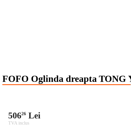
FOFO Oglinda dreapta TONG
506
Lei
26
TVA inclus