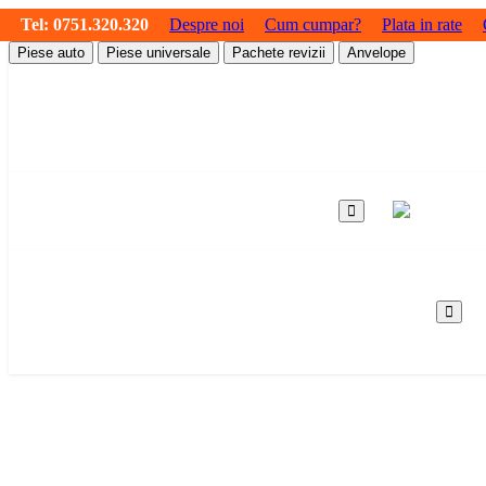
Tel:
0751.320.320
Despre noi
Cum cumpar?
Plata in rate
Piese auto
Piese universale
Pachete revizii
Anvelope