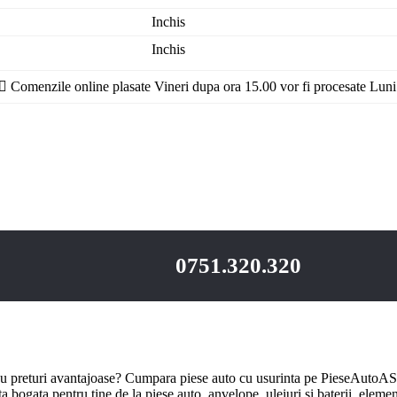
Inchis
Inchis
Comenzile online plasate Vineri dupa ora 15.00 vor fi procesate Luni
0751.320.320
u preturi avantajoase? Cumpara piese auto cu usurinta pe PieseAutoAS.
bogata pentru tine de la piese auto, anvelope, uleiuri si baterii, element