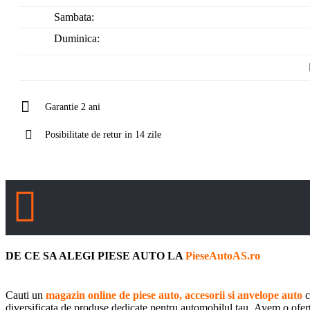
Sambata:
Duminica:
Garantie 2 ani
Posibilitate de retur in 14 zile
DE CE SA ALEGI PIESE AUTO LA
PieseAutoAS.ro
Cauti un
magazin online de piese auto, accesorii si anvelope auto
c
diversificata de produse dedicate pentru automobilul tau. Avem o oferta 