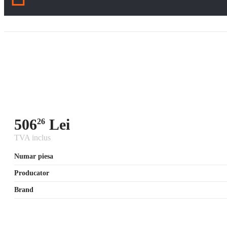
506
Lei
26
TVA inclus
Numar piesa
Producator
Brand