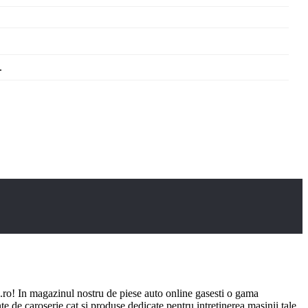
.
ro! In magazinul nostru de piese auto online gasesti o gama
e de caroserie cat si produse dedicate pentru intretinerea masinii tale