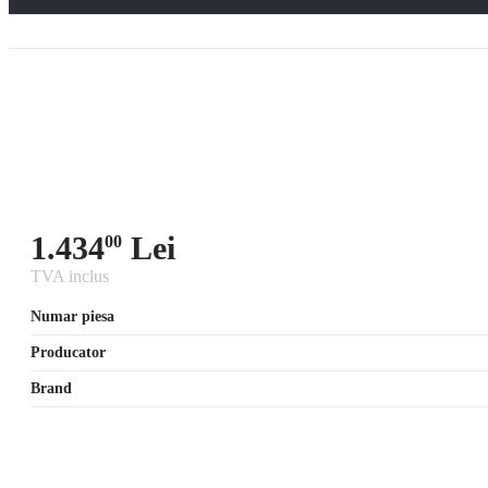
1.434
Lei
00
TVA inclus
Numar piesa
Producator
Brand