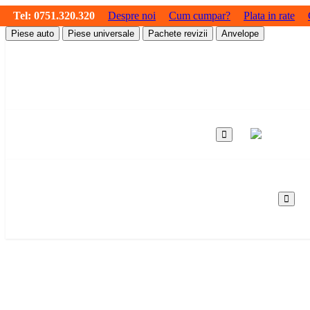
Tel:
0751.320.320
Despre noi
Cum cumpar?
Plata in rate
Piese auto
Piese universale
Pachete revizii
Anvelope