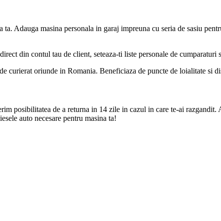
a ta. Adauga masina personala in garaj impreuna cu seria de sasiu pentr
direct din contul tau de client, seteaza-ti liste personale de cumparaturi
de curierat oriunde in Romania. Beneficiaza de puncte de loialitate si disc
m posibilitatea de a returna in 14 zile in cazul in care te-ai razgandit. 
iesele auto necesare pentru masina ta!