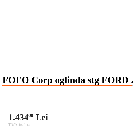
FOFO Corp oglinda stg FORD 
1.434
Lei
00
TVA inclus