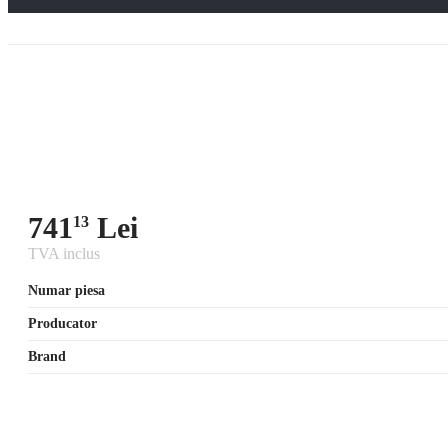
741
Lei
13
TVA inclus
Numar piesa
Producator
Brand