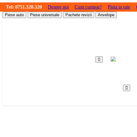
Tel:
0751.320.320
Despre noi
Cum cumpar?
Plata in rate
Piese auto
Piese universale
Pachete revizii
Anvelope