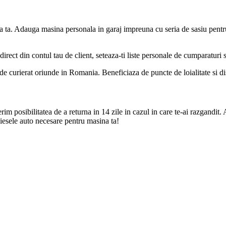
a ta. Adauga masina personala in garaj impreuna cu seria de sasiu pentr
direct din contul tau de client, seteaza-ti liste personale de cumparaturi
de curierat oriunde in Romania. Beneficiaza de puncte de loialitate si disc
m posibilitatea de a returna in 14 zile in cazul in care te-ai razgandit. 
iesele auto necesare pentru masina ta!