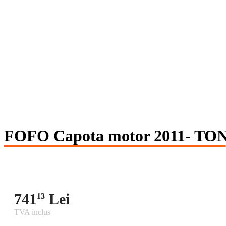
FOFO Capota motor 2011- TO
741
Lei
13
TVA inclus