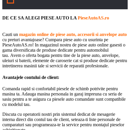
DE CE SA ALEGI PIESE AUTO LA
PieseAutoAS.ro
Cauti un
magazin online de piese auto, accesorii si anvelope auto
cu preturi avantajoase? Cumpara piese auto cu usurinta pe
PieseAutoAS.ro! In magazinul nostru de piese auto online gasesti o
gama diversificata de produse dedicate pentru automobilul
tau. Avem o oferta bogata pentru tine de la piese auto, anvelope,
uleiuri si baterii, elemente de caroserie cat si produse dedicate pentru
intretinerea masinii tale si servicii de reparatii profesionale.
Avantajele contului de client:
Comanda rapid si confortabil piesele de schimb potrivite pentru
masina ta. Adauga masina personala in garaj impreuna cu seria de
sasiu pentru a te asigura ca piesele auto comandate sunt compatibile
cu modelul tau.
Discuta cu operatorii nostri prin sistemul dedicat de mesagerie
interna direct din contul tau de client, seteaza-ti liste personale de
cumparaturi sau programeaza-te la service pentru montajul pieselor
achizitionate.