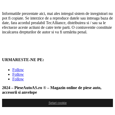
Informatiile prezentate aici, mai ales intregul sistem de inregistrari nu
pot fi copiate. Se interzice de a reproduce datele sau intreaga baza de
date, fara acordul prealabil TecAlliance, distribuirea si / sau sa le
efectueze aceste actiuni de catre terte parti. O contraventie constituie
incalcarea drepturilor de autor si va fi urmărita penal.
URMARESTE-NE PE:
Follow
Follow
Follow
2024 – PieseAutoAS.ro
®
– Magazin online de piese auto,
accesorii si anvelope
Setari cookie