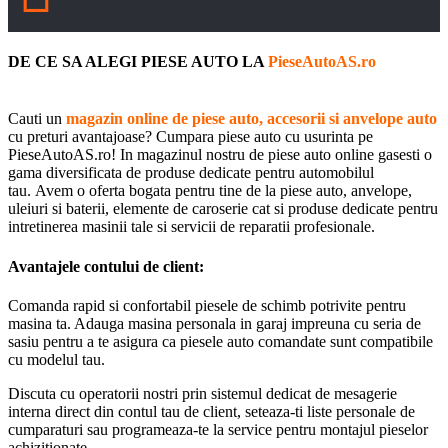
DE CE SA ALEGI PIESE AUTO LA
PieseAutoAS.ro
Cauti un
magazin online de piese auto, accesorii si anvelope auto
cu preturi avantajoase? Cumpara piese auto cu usurinta pe
PieseAutoAS.ro! In magazinul nostru de piese auto online gasesti o
gama diversificata de produse dedicate pentru automobilul
tau. Avem o oferta bogata pentru tine de la piese auto, anvelope,
uleiuri si baterii, elemente de caroserie cat si produse dedicate pentru
intretinerea masinii tale si servicii de reparatii profesionale.
Avantajele contului de client:
Comanda rapid si confortabil piesele de schimb potrivite pentru
masina ta. Adauga masina personala in garaj impreuna cu seria de
sasiu pentru a te asigura ca piesele auto comandate sunt compatibile
cu modelul tau.
Discuta cu operatorii nostri prin sistemul dedicat de mesagerie
interna direct din contul tau de client, seteaza-ti liste personale de
cumparaturi sau programeaza-te la service pentru montajul pieselor
achizitionate.