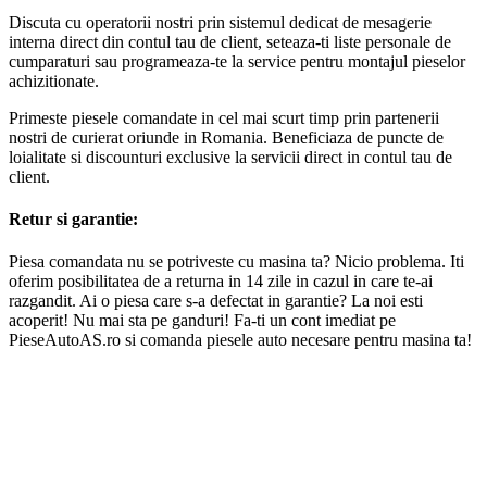
Discuta cu operatorii nostri prin sistemul dedicat de mesagerie
interna direct din contul tau de client, seteaza-ti liste personale de
cumparaturi sau programeaza-te la service pentru montajul pieselor
achizitionate.
Primeste piesele comandate in cel mai scurt timp prin partenerii
nostri de curierat oriunde in Romania. Beneficiaza de puncte de
loialitate si discounturi exclusive la servicii direct in contul tau de
client.
Retur si garantie:
Piesa comandata nu se potriveste cu masina ta? Nicio problema. Iti
oferim posibilitatea de a returna in 14 zile in cazul in care te-ai
razgandit. Ai o piesa care s-a defectat in garantie? La noi esti
acoperit! Nu mai sta pe ganduri! Fa-ti un cont imediat pe
PieseAutoAS.ro si comanda piesele auto necesare pentru masina ta!