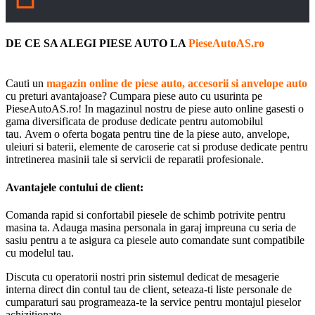
DE CE SA ALEGI PIESE AUTO LA
PieseAutoAS.ro
Cauti un
magazin online de piese auto, accesorii si anvelope auto
cu preturi avantajoase? Cumpara piese auto cu usurinta pe
PieseAutoAS.ro! In magazinul nostru de piese auto online gasesti o
gama diversificata de produse dedicate pentru automobilul
tau. Avem o oferta bogata pentru tine de la piese auto, anvelope,
uleiuri si baterii, elemente de caroserie cat si produse dedicate pentru
intretinerea masinii tale si servicii de reparatii profesionale.
Avantajele contului de client:
Comanda rapid si confortabil piesele de schimb potrivite pentru
masina ta. Adauga masina personala in garaj impreuna cu seria de
sasiu pentru a te asigura ca piesele auto comandate sunt compatibile
cu modelul tau.
Discuta cu operatorii nostri prin sistemul dedicat de mesagerie
interna direct din contul tau de client, seteaza-ti liste personale de
cumparaturi sau programeaza-te la service pentru montajul pieselor
achizitionate.