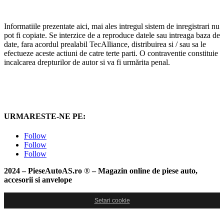
Informatiile prezentate aici, mai ales intregul sistem de inregistrari nu
pot fi copiate. Se interzice de a reproduce datele sau intreaga baza de
date, fara acordul prealabil TecAlliance, distribuirea si / sau sa le
efectueze aceste actiuni de catre terte parti. O contraventie constituie
incalcarea drepturilor de autor si va fi urmărita penal.
URMARESTE-NE PE:
Follow
Follow
Follow
2024 – PieseAutoAS.ro
®
– Magazin online de piese auto,
accesorii si anvelope
Setari cookie