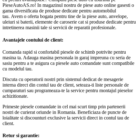
PieseAutoAS.ro! In magazinul nostru de piese auto online gasesti o
gama diversificata de produse dedicate pentru automobilul
tau. Avem o oferta bogata pentru tine de la piese auto, anvelope,
uleiuri si baterii, elemente de caroserie cat si produse dedicate pentru
intretinerea masinii tale si servicii de reparatii profesionale.
Avantajele contului de client:
Comanda rapid si confortabil piesele de schimb potrivite pentru
masina ta. Adauga masina personala in garaj impreuna cu seria de
sasiu pentru a te asigura ca piesele auto comandate sunt compatibile
cu modelul tau.
Discuta cu operatorii nostri prin sistemul dedicat de mesagerie
interna direct din contul tau de client, seteaza-ti liste personale de
cumparaturi sau programeaza-te la service pentru montajul pieselor
achizitionate.
Primeste piesele comandate in cel mai scurt timp prin partenerii
nostri de curierat oriunde in Romania. Beneficiaza de puncte de
loialitate si discounturi exclusive la servicii direct in contul tau de
client.
Retur si garantie: