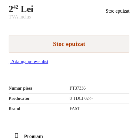
2
Lei
42
Stoc epuizat
TVA inclus
Stoc epuizat
Adauga pe wishlist
Numar piesa
FT37336
Producator
8 TDCI 02->
Brand
FAST
Program