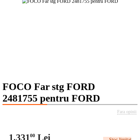
FOCO Far stg FORD
2481755 pentru FORD
Fara opinii
1.331
Lei
00
Stoc limitat