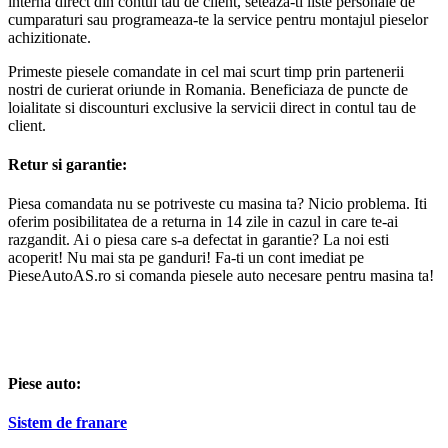
interna direct din contul tau de client, seteaza-ti liste personale de
cumparaturi sau programeaza-te la service pentru montajul pieselor
achizitionate.
Primeste piesele comandate in cel mai scurt timp prin partenerii
nostri de curierat oriunde in Romania. Beneficiaza de puncte de
loialitate si discounturi exclusive la servicii direct in contul tau de
client.
Retur si garantie:
Piesa comandata nu se potriveste cu masina ta? Nicio problema. Iti
oferim posibilitatea de a returna in 14 zile in cazul in care te-ai
razgandit. Ai o piesa care s-a defectat in garantie? La noi esti
acoperit! Nu mai sta pe ganduri! Fa-ti un cont imediat pe
PieseAutoAS.ro si comanda piesele auto necesare pentru masina ta!
Piese auto:
Sistem de franare