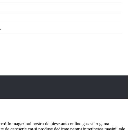
.
ro! In magazinul nostru de piese auto online gasesti o gama
e de caroserie cat si produse dedicate pentru intretinerea masinii tale