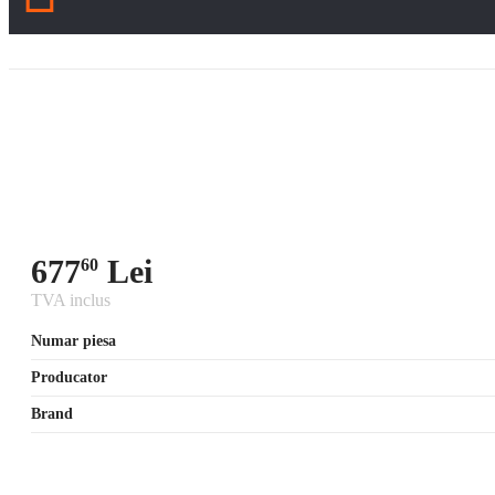
677
Lei
60
TVA inclus
Numar piesa
Producator
Brand