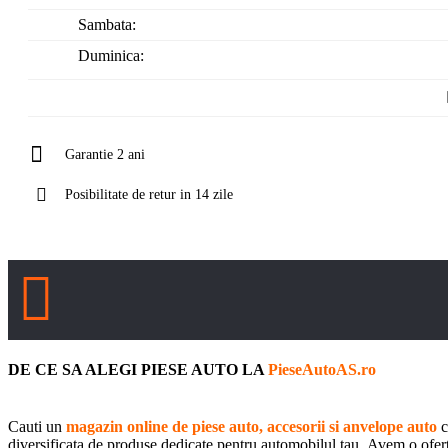
Sambata:
Duminica:
Garantie 2 ani
Posibilitate de retur in 14 zile
DE CE SA ALEGI PIESE AUTO LA
PieseAutoAS.ro
Cauti un
magazin online de piese auto, accesorii si anvelope auto
c
diversificata de produse dedicate pentru automobilul tau. Avem o oferta 