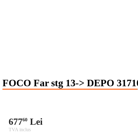
FOCO Far stg 13-> DEPO 3171
677
Lei
60
TVA inclus