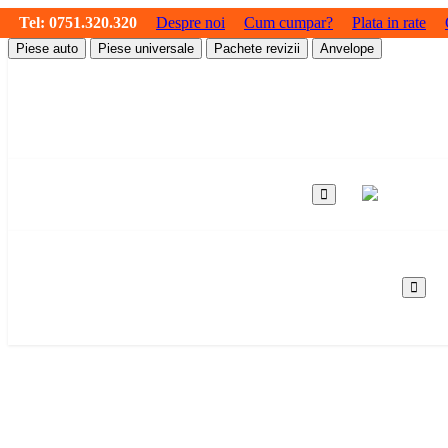
Tel:
0751.320.320
Despre noi
Cum cumpar?
Plata in rate
Piese auto
Piese universale
Pachete revizii
Anvelope