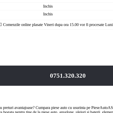
Inchis
Inchis
Comenzile online plasate Vineri dupa ora 15.00 vor fi procesate Luni
0751.320.320
u preturi avantajoase? Cumpara piese auto cu usurinta pe PieseAutoAS.
bogata pentru tine de la piese auto, anvelope, uleiuri si baterii, element