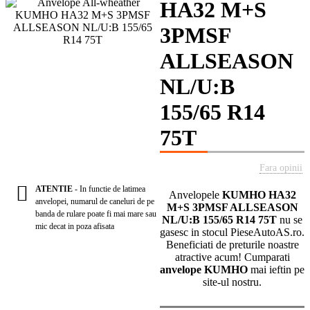
HA32 M+S
3PMSF
ALLSEASON
NL/U:B
155/65 R14
75T
Fara opinii
ATENTIE
- In functie de latimea
Anvelopele
KUMHO HA32
anvelopei, numarul de caneluri de pe
M+S 3PMSF ALLSEASON
banda de rulare poate fi mai mare sau
NL/U:B 155/65 R14 75T
nu se
mic decat in poza afisata
gasesc in stocul PieseAutoAS.ro.
Beneficiati de preturile noastre
atractive acum! Cumparati
anvelope KUMHO
mai ieftin pe
site-ul nostru.