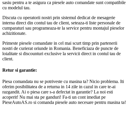
sasiu pentru a te asigura ca piesele auto comandate sunt compatibile
cu modelul tau.
Discuta cu operatorii nostri prin sistemul dedicat de mesagerie
interna direct din contul tau de client, seteaza-ti liste personale de
cumparaturi sau programeaza-te la service pentru montajul pieselor
achizitionate.
Primeste piesele comandate in cel mai scurt timp prin partenerii
nostri de curierat oriunde in Romania. Beneficiaza de puncte de
loialitate si discounturi exclusive la servicii direct in contul tau de
client.
Retur si garantie:
Piesa comandata nu se potriveste cu masina ta? Nicio problema. Iti
oferim posibilitatea de a returna in 14 zile in cazul in care te-ai
razgandit. Ai o piesa care s-a defectat in garantie? La noi esti
acoperit! Nu mai sta pe ganduri! Fa-ti un cont imediat pe
PieseAutoAS.ro si comanda piesele auto necesare pentru masina ta!