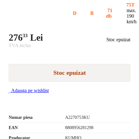
75T
71
max.
D
B
db
190
km/h
276
Lei
33
Stoc epuizat
TVA inclus
Stoc epuizat
Adauga pe wishlist
Numar piesa
A2270753KU
EAN
8808956281298
Producator
KUMHO