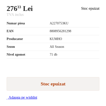
276
Lei
33
Stoc epuizat
TVA inclus
Numar piesa
A2270753KU
EAN
8808956281298
Producator
KUMHO
Sezon
All Season
Nivel zgomot
71 db
Stoc epuizat
Adauga pe wishlist