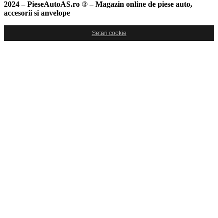
2024 – PieseAutoAS.ro
®
– Magazin online de piese auto,
accesorii si anvelope
Setari cookie