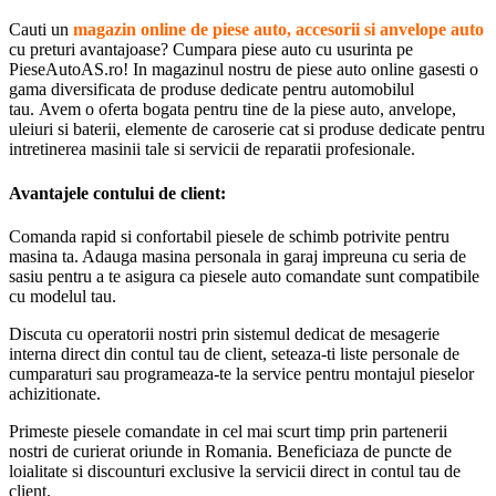
Cauti un
magazin online de piese auto, accesorii si anvelope auto
cu preturi avantajoase? Cumpara piese auto cu usurinta pe
PieseAutoAS.ro! In magazinul nostru de piese auto online gasesti o
gama diversificata de produse dedicate pentru automobilul
tau. Avem o oferta bogata pentru tine de la piese auto, anvelope,
uleiuri si baterii, elemente de caroserie cat si produse dedicate pentru
intretinerea masinii tale si servicii de reparatii profesionale.
Avantajele contului de client:
Comanda rapid si confortabil piesele de schimb potrivite pentru
masina ta. Adauga masina personala in garaj impreuna cu seria de
sasiu pentru a te asigura ca piesele auto comandate sunt compatibile
cu modelul tau.
Discuta cu operatorii nostri prin sistemul dedicat de mesagerie
interna direct din contul tau de client, seteaza-ti liste personale de
cumparaturi sau programeaza-te la service pentru montajul pieselor
achizitionate.
Primeste piesele comandate in cel mai scurt timp prin partenerii
nostri de curierat oriunde in Romania. Beneficiaza de puncte de
loialitate si discounturi exclusive la servicii direct in contul tau de
client.