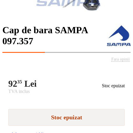
Cap de bara SAMPA
097.357
Fara opinii
92
Lei
35
Stoc epuizat
TVA inclus
Stoc epuizat