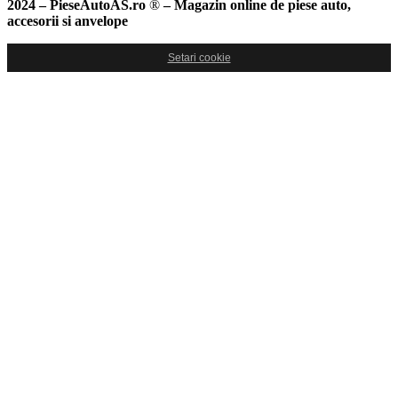
2024 – PieseAutoAS.ro
®
– Magazin online de piese auto,
accesorii si anvelope
Setari cookie