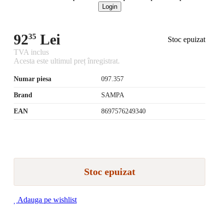
Login
92
Lei
35
Stoc epuizat
TVA inclus
Acesta este ultimul preț înregistrat.
Numar piesa
097.357
Brand
SAMPA
EAN
8697576249340
Stoc epuizat
Adauga pe wishlist