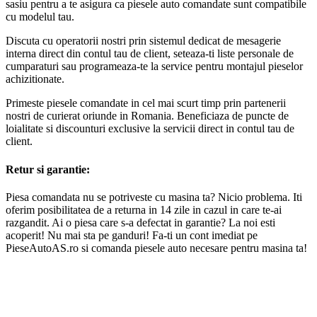
sasiu pentru a te asigura ca piesele auto comandate sunt compatibile
cu modelul tau.
Discuta cu operatorii nostri prin sistemul dedicat de mesagerie
interna direct din contul tau de client, seteaza-ti liste personale de
cumparaturi sau programeaza-te la service pentru montajul pieselor
achizitionate.
Primeste piesele comandate in cel mai scurt timp prin partenerii
nostri de curierat oriunde in Romania. Beneficiaza de puncte de
loialitate si discounturi exclusive la servicii direct in contul tau de
client.
Retur si garantie:
Piesa comandata nu se potriveste cu masina ta? Nicio problema. Iti
oferim posibilitatea de a returna in 14 zile in cazul in care te-ai
razgandit. Ai o piesa care s-a defectat in garantie? La noi esti
acoperit! Nu mai sta pe ganduri! Fa-ti un cont imediat pe
PieseAutoAS.ro si comanda piesele auto necesare pentru masina ta!