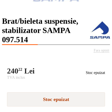
Brat/bieleta suspensie,
stabilizator SAMPA
097.514
Fara opinii
240
Lei
22
Stoc epuizat
TVA inclus
Stoc epuizat