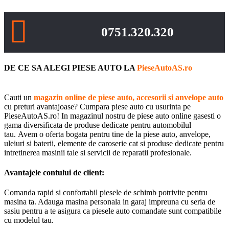
0751.320.320
DE CE SA ALEGI PIESE AUTO LA
PieseAutoAS.ro
Cauti un
magazin online de piese auto, accesorii si anvelope auto
cu preturi avantajoase? Cumpara piese auto cu usurinta pe
PieseAutoAS.ro! In magazinul nostru de piese auto online gasesti o
gama diversificata de produse dedicate pentru automobilul
tau. Avem o oferta bogata pentru tine de la piese auto, anvelope,
uleiuri si baterii, elemente de caroserie cat si produse dedicate pentru
intretinerea masinii tale si servicii de reparatii profesionale.
Avantajele contului de client:
Comanda rapid si confortabil piesele de schimb potrivite pentru
masina ta. Adauga masina personala in garaj impreuna cu seria de
sasiu pentru a te asigura ca piesele auto comandate sunt compatibile
cu modelul tau.