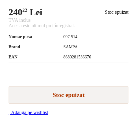
240
Lei
22
Stoc epuizat
TVA inclus
Acesta este ultimul preț înregistrat.
Numar piesa
097.514
Brand
SAMPA
EAN
8680281536676
Stoc epuizat
Adauga pe wishlist