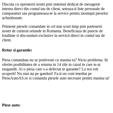
Discuta cu operatorii nostri prin sistemul dedicat de mesagerie
interna direct din contul tau de client, seteaza-ti liste personale de
cumparaturi sau programeaza-te la service pentru montajul pieselor
achizitionate.
Primeste piesele comandate in cel mai scurt timp prin partenerii
nostri de curierat oriunde in Romania. Beneficiaza de puncte de
loialitate si discounturi exclusive la servicii direct in contul tau de
client.
Retur si garantie:
Piesa comandata nu se potriveste cu masina ta? Nicio problema. Iti
oferim posibilitatea de a returna in 14 zile in cazul in care te-ai
razgandit. Ai o piesa care s-a defectat in garantie? La noi esti
acoperit! Nu mai sta pe ganduri! Fa-ti un cont imediat pe
PieseAutoAS.ro si comanda piesele auto necesare pentru masina ta!
Piese auto: