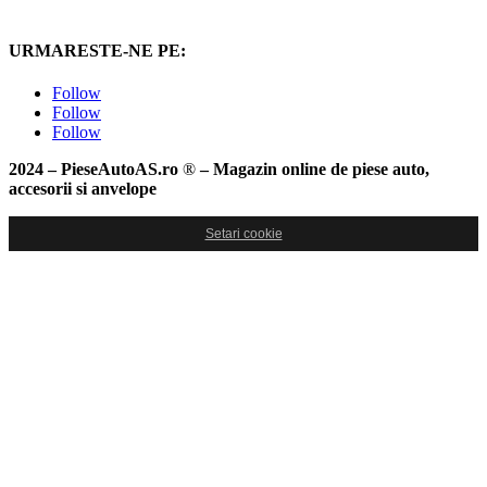
URMARESTE-NE PE:
Follow
Follow
Follow
2024 – PieseAutoAS.ro
®
– Magazin online de piese auto,
accesorii si anvelope
Setari cookie