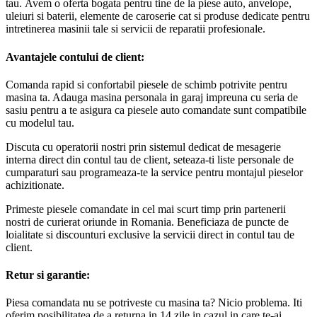
tau. Avem o oferta bogata pentru tine de la piese auto, anvelope,
uleiuri si baterii, elemente de caroserie cat si produse dedicate pentru
intretinerea masinii tale si servicii de reparatii profesionale.
Avantajele contului de client:
Comanda rapid si confortabil piesele de schimb potrivite pentru
masina ta. Adauga masina personala in garaj impreuna cu seria de
sasiu pentru a te asigura ca piesele auto comandate sunt compatibile
cu modelul tau.
Discuta cu operatorii nostri prin sistemul dedicat de mesagerie
interna direct din contul tau de client, seteaza-ti liste personale de
cumparaturi sau programeaza-te la service pentru montajul pieselor
achizitionate.
Primeste piesele comandate in cel mai scurt timp prin partenerii
nostri de curierat oriunde in Romania. Beneficiaza de puncte de
loialitate si discounturi exclusive la servicii direct in contul tau de
client.
Retur si garantie:
Piesa comandata nu se potriveste cu masina ta? Nicio problema. Iti
oferim posibilitatea de a returna in 14 zile in cazul in care te-ai