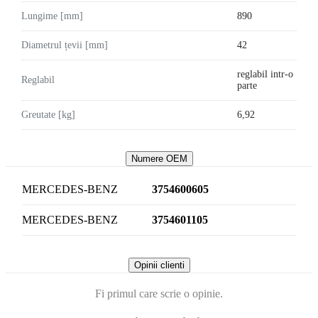
Lungime [mm]
890
Diametrul țevii [mm]
42
reglabil intr-o
Reglabil
parte
Greutate [kg]
6,92
Numere OEM
MERCEDES-BENZ
3754600605
MERCEDES-BENZ
3754601105
Opinii clienti
Fi primul care scrie o opinie.