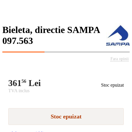
Bieleta, directie SAMPA
097.563
Fara opinii
361
Lei
56
Stoc epuizat
TVA inclus
Stoc epuizat