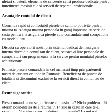
uleiuri si baterii, elemente de caroserie cat si produse dedicate pentru
intretinerea masinii tale si servicii de reparatii profesionale.
Avantajele contului de client:
Comanda rapid si confortabil piesele de schimb potrivite pentru
masina ta. Adauga masina personala in garaj impreuna cu seria de
sasiu pentru a te asigura ca piesele auto comandate sunt compatibile
cu modelul tau.
Discuta cu operatorii nostri prin sistemul dedicat de mesagerie
interna direct din contul tau de client, seteaza-ti liste personale de
cumparaturi sau programeaza-te la service pentru montajul pieselor
achizitionate.
Primeste piesele comandate in cel mai scurt timp prin partenerii
nostri de curierat oriunde in Romania. Beneficiaza de puncte de
loialitate si discounturi exclusive la servicii direct in contul tau de
client.
Retur si garantie:
Piesa comandata nu se potriveste cu masina ta? Nicio problema. Iti
oferim posibilitatea de a returna in 14 zile in cazul in care te-ai
razgandit. Ai o piesa care s-a defectat in garantie? La noi esti