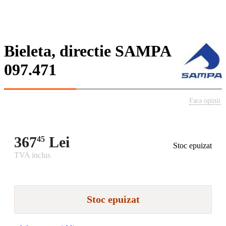
Bieleta, directie SAMPA
097.471
Fara opinii
367
Lei
45
Stoc epuizat
TVA inclus
Stoc epuizat