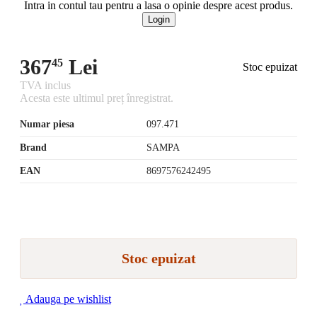
Intra in contul tau pentru a lasa o opinie despre acest produs.
Login
367
Lei
45
Stoc epuizat
TVA inclus
Acesta este ultimul preț înregistrat.
Numar piesa
097.471
Brand
SAMPA
EAN
8697576242495
Stoc epuizat
Adauga pe wishlist