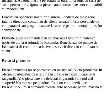
masina ta. Adauga masina personala in garaj impreuna cu seria de
sasiu pentru a te asigura ca piesele auto comandate sunt compatibile
cu modelul tau.
Discuta cu operatorii nostri prin sistemul dedicat de mesagerie
interna direct din contul tau de client, seteaza-ti liste personale de
cumparaturi sau programeaza-te la service pentru montajul pieselor
achizitionate.
Primeste piesele comandate in cel mai scurt timp prin partenerii
nostri de curierat oriunde in Romania. Beneficiaza de puncte de
loialitate si discounturi exclusive la servicii direct in contul tau de
client.
Retur si garantie:
Piesa comandata nu se potriveste cu masina ta? Nicio problema. Iti
oferim posibilitatea de a returna in 14 zile in cazul in care te-ai
razgandit. Ai o piesa care s-a defectat in garantie? La noi esti
acoperit! Nu mai sta pe ganduri! Fa-ti un cont imediat pe
PieseAutoAS.ro si comanda piesele auto necesare pentru masina ta!