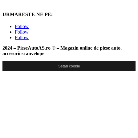
URMARESTE-NE PE:
Follow
Follow
Follow
2024 – PieseAutoAS.ro
®
– Magazin online de piese auto,
accesorii si anvelope
Setari cookie