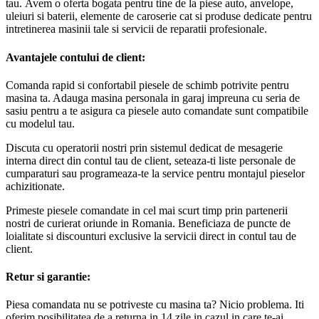
tau. Avem o oferta bogata pentru tine de la piese auto, anvelope,
uleiuri si baterii, elemente de caroserie cat si produse dedicate pentru
intretinerea masinii tale si servicii de reparatii profesionale.
Avantajele contului de client:
Comanda rapid si confortabil piesele de schimb potrivite pentru
masina ta. Adauga masina personala in garaj impreuna cu seria de
sasiu pentru a te asigura ca piesele auto comandate sunt compatibile
cu modelul tau.
Discuta cu operatorii nostri prin sistemul dedicat de mesagerie
interna direct din contul tau de client, seteaza-ti liste personale de
cumparaturi sau programeaza-te la service pentru montajul pieselor
achizitionate.
Primeste piesele comandate in cel mai scurt timp prin partenerii
nostri de curierat oriunde in Romania. Beneficiaza de puncte de
loialitate si discounturi exclusive la servicii direct in contul tau de
client.
Retur si garantie:
Piesa comandata nu se potriveste cu masina ta? Nicio problema. Iti
oferim posibilitatea de a returna in 14 zile in cazul in care te-ai