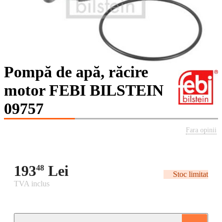
Pompă de apă, răcire
motor FEBI BILSTEIN
09757
Fara opinii
193
Lei
48
Stoc limitat
TVA inclus