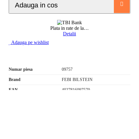
Adauga in cos
Plata in rate de la
…
Detalii
Adauga pe wishlist
Numar piesa
09757
Brand
FEBI BILSTEIN
EAN
4027816097570
Program
Luni:
09:00 - 18:00