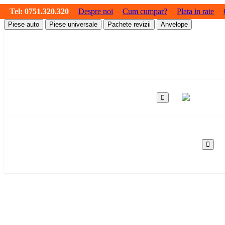
Tel:
0751.320.320
Despre noi
Cum cumpar?
Plata in rate
Piese auto
Piese universale
Pachete revizii
Anvelope