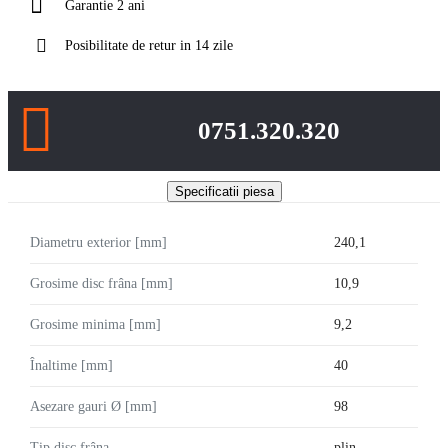
Garantie 2 ani
Posibilitate de retur in 14 zile
0751.320.320
Specificatii piesa
Diametru exterior [mm]
240,1
Grosime disc frâna [mm]
10,9
Grosime minima [mm]
9,2
Înaltime [mm]
40
Asezare gauri Ø [mm]
98
Tip disc frâna
plin