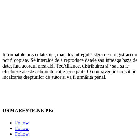
Informatiile prezentate aici, mai ales intregul sistem de inregistrari nu
pot fi copiate. Se interzice de a reproduce datele sau intreaga baza de
date, fara acordul prealabil TecAlliance, distribuirea si / sau sa le
efectueze aceste actiuni de catre terte parti. O contraventie constituie
incalcarea drepturilor de autor si va fi urmărita penal.
URMARESTE-NE PE:
Follow
Follow
Follow
2024 – PieseAutoAS.ro
®
– Magazin online de piese auto,