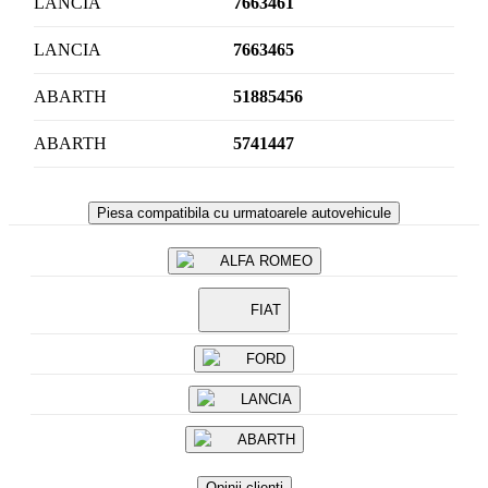
LANCIA
7663461
LANCIA
7663465
ABARTH
51885456
ABARTH
5741447
Piesa compatibila cu urmatoarele autovehicule
ALFA ROMEO
FIAT
FORD
LANCIA
ABARTH
Opinii clienti