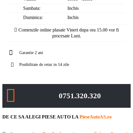
Sambata:
Inchis
Duminica:
Inchis
Comenzile online plasate Vineri dupa ora 15.00 vor fi
procesate Luni.
Garantie 2 ani
Posibilitate de retur in 14 zile
0751.320.320
DE CE SA ALEGI PIESE AUTO LA
PieseAutoAS.ro
Cauti un
magazin online de piese auto, accesorii si anvelope auto