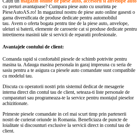
cu preturi avantajoase? Cumpara piese auto cu usurinta pe
PieseAutoAS.ro! In magazinul nostru de piese auto online gasesti o
gama diversificata de produse dedicate pentru automobilul
tau. Avem o oferta bogata pentru tine de la piese auto, anvelope,
uleiuri si baterii, elemente de caroserie cat si produse dedicate pentru
intretinerea masinii tale si servicii de reparatii profesionale.
Avantajele contului de client:
Comanda rapid si confortabil piesele de schimb potrivite pentru
masina ta. Adauga masina personala in garaj impreuna cu seria de
sasiu pentru a te asigura ca piesele auto comandate sunt compatibile
cu modelul tau.
Discuta cu operatorii nostri prin sistemul dedicat de mesagerie
interna direct din contul tau de client, seteaza-ti liste personale de
cumparaturi sau programeaza-te la service pentru montajul pieselor
achizitionate.
Primeste piesele comandate in cel mai scurt timp prin partenerii
nostri de curierat oriunde in Romania. Beneficiaza de puncte de
loialitate si discounturi exclusive la servicii direct in contul tau de
client.
Retur si garantie: