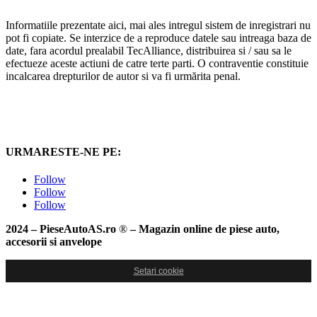
Informatiile prezentate aici, mai ales intregul sistem de inregistrari nu
pot fi copiate. Se interzice de a reproduce datele sau intreaga baza de
date, fara acordul prealabil TecAlliance, distribuirea si / sau sa le
efectueze aceste actiuni de catre terte parti. O contraventie constituie
incalcarea drepturilor de autor si va fi urmărita penal.
URMARESTE-NE PE:
Follow
Follow
Follow
2024 – PieseAutoAS.ro
®
– Magazin online de piese auto,
accesorii si anvelope
Setari cookie