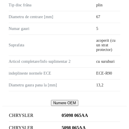
Tip disc frâna
plin
Diametru de centrare [mm]
67
Numar gauri
5
acoperit (cu
Suprafata
un strat
protector)
Articol completare/Info suplimentar 2
cu suruburi
indeplineste normele ECE
ECE-R90
Diametru gaura pana la [mm]
13,2
Numere OEM
CHRYSLER
05098 065AA
CHRYSLER
5098 065AA