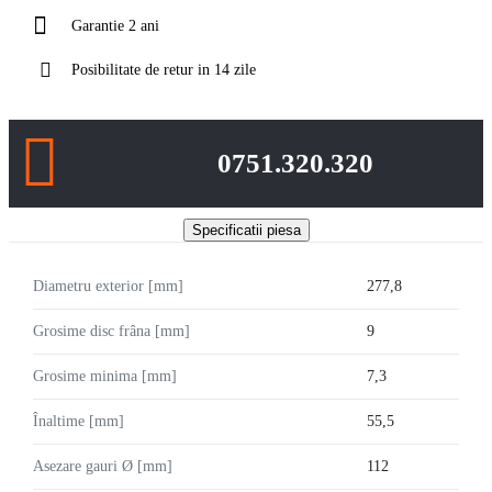
Garantie 2 ani
Posibilitate de retur in 14 zile
0751.320.320
Specificatii piesa
Diametru exterior [mm]
277,8
Grosime disc frâna [mm]
9
Grosime minima [mm]
7,3
Înaltime [mm]
55,5
Asezare gauri Ø [mm]
112