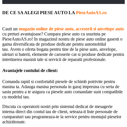
DE CE SA ALEGI PIESE AUTO LA
PieseAutoAS.ro
Cauti un
magazin online de piese auto, accesorii si anvelope auto
cu preturi avantajoase? Cumpara piese auto cu usurinta pe
PieseAutoAS.ro! In magazinul nostru de piese auto online gasesti o
gama diversificata de produse dedicate pentru automobilul
tau. Avem o oferta bogata pentru tine de la piese auto, anvelope,
uleiuri si baterii, elemente de caroserie cat si produse dedicate pentru
intretinerea masinii tale si servicii de reparatii profesionale.
Avantajele contului de client:
Comanda rapid si confortabil piesele de schimb potrivite pentru
masina ta. Adauga masina personala in garaj impreuna cu seria de
sasiu pentru a te asigura ca piesele auto comandate sunt compatibile
cu modelul tau.
Discuta cu operatorii nostri prin sistemul dedicat de mesagerie
interna direct din contul tau de client, seteaza-ti liste personale de
cumparaturi sau programeaza-te la service pentru montajul pieselor
achizitionate.