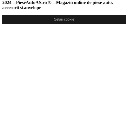
2024 – PieseAutoAS.ro
®
– Magazin online de piese auto,
accesorii si anvelope
Setari cookie