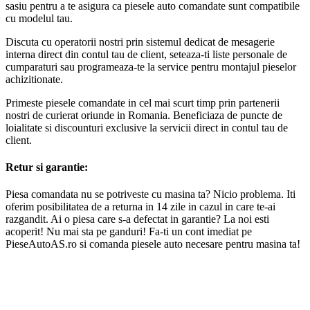
sasiu pentru a te asigura ca piesele auto comandate sunt compatibile
cu modelul tau.
Discuta cu operatorii nostri prin sistemul dedicat de mesagerie
interna direct din contul tau de client, seteaza-ti liste personale de
cumparaturi sau programeaza-te la service pentru montajul pieselor
achizitionate.
Primeste piesele comandate in cel mai scurt timp prin partenerii
nostri de curierat oriunde in Romania. Beneficiaza de puncte de
loialitate si discounturi exclusive la servicii direct in contul tau de
client.
Retur si garantie:
Piesa comandata nu se potriveste cu masina ta? Nicio problema. Iti
oferim posibilitatea de a returna in 14 zile in cazul in care te-ai
razgandit. Ai o piesa care s-a defectat in garantie? La noi esti
acoperit! Nu mai sta pe ganduri! Fa-ti un cont imediat pe
PieseAutoAS.ro si comanda piesele auto necesare pentru masina ta!