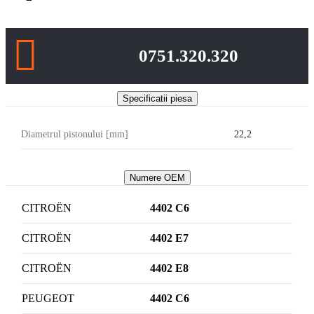
0751.320.320
Specificatii piesa
Diametrul pistonului [mm]
22,2
Numere OEM
CITROËN
4402 C6
CITROËN
4402 E7
CITROËN
4402 E8
PEUGEOT
4402 C6