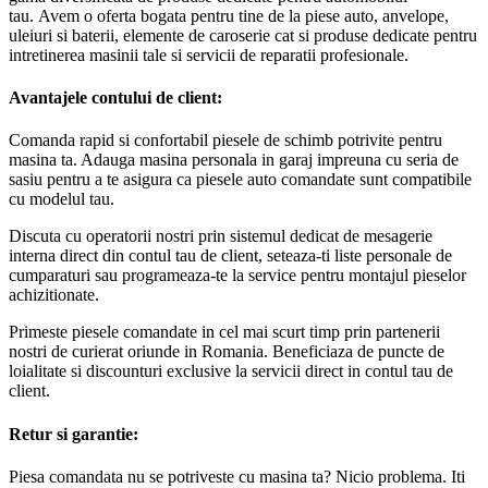
uleiuri si baterii, elemente de caroserie cat si produse dedicate pentru
intretinerea masinii tale si servicii de reparatii profesionale.
Avantajele contului de client:
Comanda rapid si confortabil piesele de schimb potrivite pentru
masina ta. Adauga masina personala in garaj impreuna cu seria de
sasiu pentru a te asigura ca piesele auto comandate sunt compatibile
cu modelul tau.
Discuta cu operatorii nostri prin sistemul dedicat de mesagerie
interna direct din contul tau de client, seteaza-ti liste personale de
cumparaturi sau programeaza-te la service pentru montajul pieselor
achizitionate.
Primeste piesele comandate in cel mai scurt timp prin partenerii
nostri de curierat oriunde in Romania. Beneficiaza de puncte de
loialitate si discounturi exclusive la servicii direct in contul tau de
client.
Retur si garantie:
Piesa comandata nu se potriveste cu masina ta? Nicio problema. Iti
oferim posibilitatea de a returna in 14 zile in cazul in care te-ai