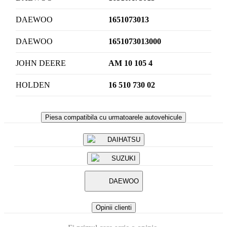
DAEWOO
1651073013
DAEWOO
1651073013000
JOHN DEERE
AM 10 105 4
HOLDEN
16 510 730 02
Piesa compatibila cu urmatoarele autovehicule
DAIHATSU
SUZUKI
DAEWOO
Opinii clienti
Fi primul care scrie o opinie.