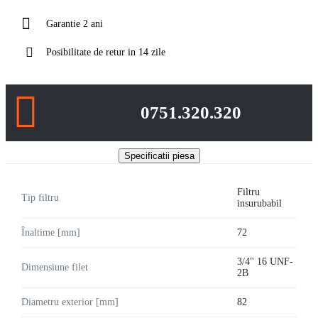
Garantie 2 ani
Posibilitate de retur in 14 zile
0751.320.320
Specificatii piesa
Filtru
Tip filtru
insurubabil
Înaltime [mm]
72
3/4" 16 UNF-
Dimensiune filet
2B
Diametru exterior [mm]
82