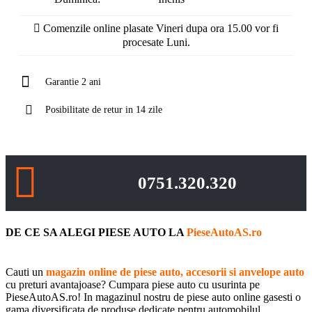
Comenzile online plasate Vineri dupa ora 15.00 vor fi
procesate Luni.
Garantie 2 ani
Posibilitate de retur in 14 zile
0751.320.320
DE CE SA ALEGI PIESE AUTO LA
PieseAutoAS.ro
Cauti un
magazin online de piese auto, accesorii si anvelope auto
cu preturi avantajoase? Cumpara piese auto cu usurinta pe
PieseAutoAS.ro! In magazinul nostru de piese auto online gasesti o
gama diversificata de produse dedicate pentru automobilul
tau. Avem o oferta bogata pentru tine de la piese auto, anvelope,