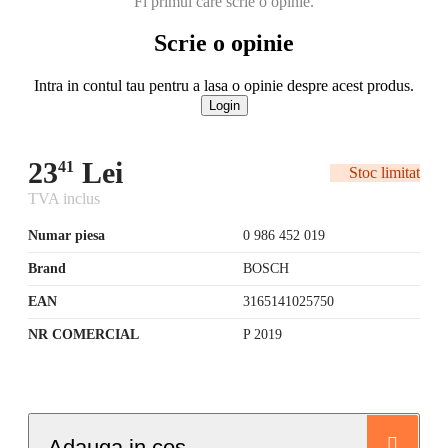
Scrie o opinie
Intra in contul tau pentru a lasa o opinie despre acest produs.
Login
23
Lei
41
Stoc limitat
TVA inclus
Numar piesa
0 986 452 019
Brand
BOSCH
EAN
3165141025750
NR COMERCIAL
P 2019
Adauga in cos