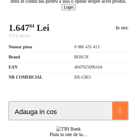
Intra in contul tau pentru a lasa o opinie despre acest produs.
Login
1.647
Lei
04
In stoc
TVA inclus
Numar piesa
0 986 435 413
Brand
BOSCH
EAN
4047025096164
NR COMERCIAL
BX-CRI3
Adauga in cos
Plata in rate de la
…