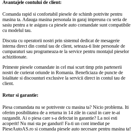
Avantajele contului de client:
Comanda rapid si confortabil piesele de schimb potrivite pentru
masina ta. Adauga masina personala in garaj impreuna cu seria de
sasiu pentru a te asigura ca piesele auto comandate sunt compatibile
cu modelul tau.
Discuta cu operatorii nostri prin sistemul dedicat de mesagerie
interna direct din contul tau de client, seteaza-ti liste personale de
cumparaturi sau programeaza-te la service pentru montajul pieselor
achizitionate.
Primeste piesele comandate in cel mai scurt timp prin partenerii
nostri de curierat oriunde in Romania. Beneficiaza de puncte de
loialitate si discounturi exclusive la servicii direct in contul tau de
client.
Retur si garantie:
Piesa comandata nu se potriveste cu masina ta? Nicio problema. Iti
oferim posibilitatea de a returna in 14 zile in cazul in care te-ai
razgandit. Ai o piesa care s-a defectat in garantie? La noi esti
acoperit! Nu mai sta pe ganduri! Fa-ti un cont imediat pe
PieseAutoAS.ro si comanda piesele auto necesare pentru masina ta!