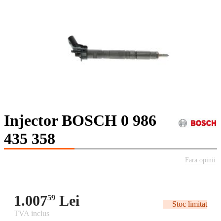
Injector BOSCH 0 986
435 358
Fara opinii
1.007
Lei
59
Stoc limitat
TVA inclus