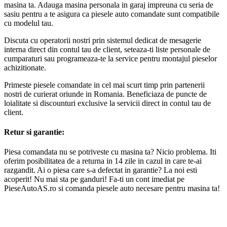
masina ta. Adauga masina personala in garaj impreuna cu seria de
sasiu pentru a te asigura ca piesele auto comandate sunt compatibile
cu modelul tau.
Discuta cu operatorii nostri prin sistemul dedicat de mesagerie
interna direct din contul tau de client, seteaza-ti liste personale de
cumparaturi sau programeaza-te la service pentru montajul pieselor
achizitionate.
Primeste piesele comandate in cel mai scurt timp prin partenerii
nostri de curierat oriunde in Romania. Beneficiaza de puncte de
loialitate si discounturi exclusive la servicii direct in contul tau de
client.
Retur si garantie:
Piesa comandata nu se potriveste cu masina ta? Nicio problema. Iti
oferim posibilitatea de a returna in 14 zile in cazul in care te-ai
razgandit. Ai o piesa care s-a defectat in garantie? La noi esti
acoperit! Nu mai sta pe ganduri! Fa-ti un cont imediat pe
PieseAutoAS.ro si comanda piesele auto necesare pentru masina ta!