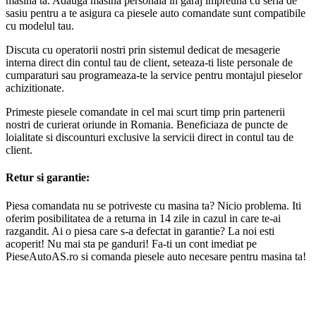
masina ta. Adauga masina personala in garaj impreuna cu seria de
sasiu pentru a te asigura ca piesele auto comandate sunt compatibile
cu modelul tau.
Discuta cu operatorii nostri prin sistemul dedicat de mesagerie
interna direct din contul tau de client, seteaza-ti liste personale de
cumparaturi sau programeaza-te la service pentru montajul pieselor
achizitionate.
Primeste piesele comandate in cel mai scurt timp prin partenerii
nostri de curierat oriunde in Romania. Beneficiaza de puncte de
loialitate si discounturi exclusive la servicii direct in contul tau de
client.
Retur si garantie:
Piesa comandata nu se potriveste cu masina ta? Nicio problema. Iti
oferim posibilitatea de a returna in 14 zile in cazul in care te-ai
razgandit. Ai o piesa care s-a defectat in garantie? La noi esti
acoperit! Nu mai sta pe ganduri! Fa-ti un cont imediat pe
PieseAutoAS.ro si comanda piesele auto necesare pentru masina ta!