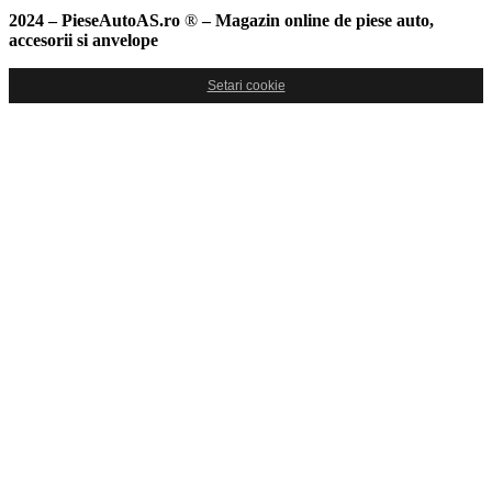
2024 – PieseAutoAS.ro
®
– Magazin online de piese auto,
accesorii si anvelope
Setari cookie