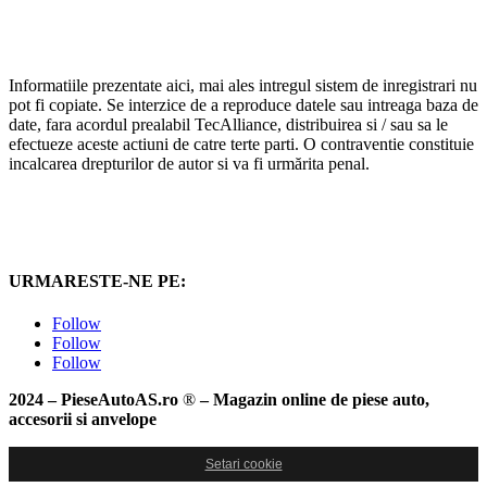
Informatiile prezentate aici, mai ales intregul sistem de inregistrari nu
pot fi copiate. Se interzice de a reproduce datele sau intreaga baza de
date, fara acordul prealabil TecAlliance, distribuirea si / sau sa le
efectueze aceste actiuni de catre terte parti. O contraventie constituie
incalcarea drepturilor de autor si va fi urmărita penal.
URMARESTE-NE PE:
Follow
Follow
Follow
2024 – PieseAutoAS.ro
®
– Magazin online de piese auto,
accesorii si anvelope
Setari cookie