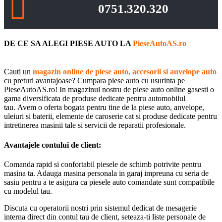
0751.320.320
DE CE SA ALEGI PIESE AUTO LA
PieseAutoAS.ro
Cauti un
magazin online de piese auto, accesorii si anvelope auto
cu preturi avantajoase? Cumpara piese auto cu usurinta pe
PieseAutoAS.ro! In magazinul nostru de piese auto online gasesti o
gama diversificata de produse dedicate pentru automobilul
tau. Avem o oferta bogata pentru tine de la piese auto, anvelope,
uleiuri si baterii, elemente de caroserie cat si produse dedicate pentru
intretinerea masinii tale si servicii de reparatii profesionale.
Avantajele contului de client:
Comanda rapid si confortabil piesele de schimb potrivite pentru
masina ta. Adauga masina personala in garaj impreuna cu seria de
sasiu pentru a te asigura ca piesele auto comandate sunt compatibile
cu modelul tau.
Discuta cu operatorii nostri prin sistemul dedicat de mesagerie
interna direct din contul tau de client, seteaza-ti liste personale de