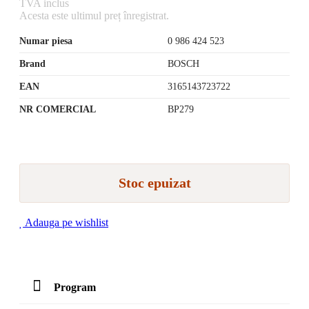
TVA inclus
Acesta este ultimul preț înregistrat.
Numar piesa
0 986 424 523
Brand
BOSCH
EAN
3165143723722
NR COMERCIAL
BP279
Stoc epuizat
Adauga pe wishlist
Program